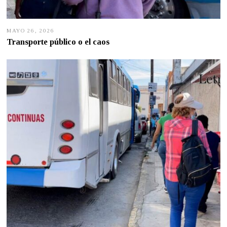
MAYO 26, 2026
M
A
Transporte público o el caos
Y
O
2
5
,
2
0
2
6