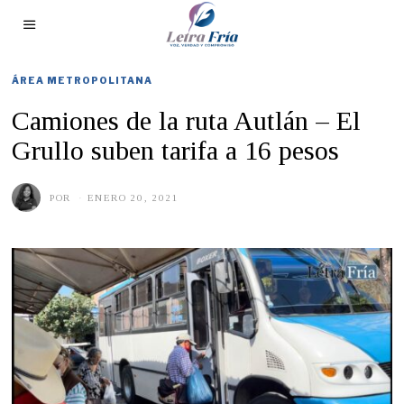
ÁREA METROPOLITANA
Camiones de la ruta Autlán – El
Grullo suben tarifa a 16 pesos
POR
ENERO 20, 2021
E
N
E
R
O
1
9
,
2
0
2
1