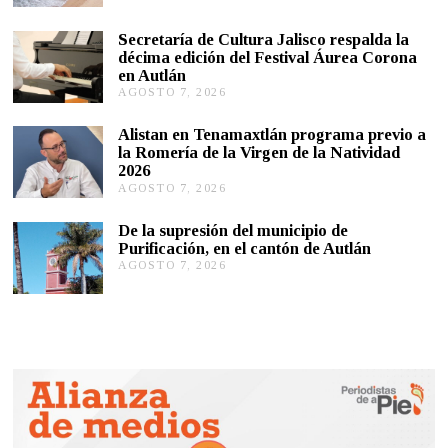
O
S
Secretaría de Cultura Jalisco respalda la
T
décima edición del Festival Áurea Corona
O
en Autlán
7
,
AGOSTO 7, 2026
A
2
G
0
O
Alistan en Tenamaxtlán programa previo a
2
S
la Romería de la Virgen de la Natividad
6
T
2026
O
AGOSTO 7, 2026
A
7
G
,
O
2
De la supresión del municipio de
S
0
Purificación, en el cantón de Autlán
T
2
AGOSTO 7, 2026
A
O
6
G
6
O
,
S
2
T
0
O
2
6
6
,
2
0
2
6