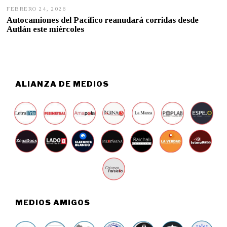
FEBRERO 24, 2026
F
E
Autocamiones del Pacífico reanudará corridas desde
B
Autlán este miércoles
R
E
R
O
2
4
,
ALIANZA DE MEDIOS
2
0
2
6
MEDIOS AMIGOS