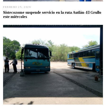
FEBRERO 25, 2026
F
E
Sistecozome suspende servicio en la ruta Autlán–El Grullo
B
este miércoles
R
E
R
O
2
5
,
2
0
2
6