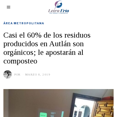
ÁREA METROPOLITANA
Casi el 60% de los residuos
producidos en Autlán son
orgánicos; le apostarán al
composteo
POR
MARZO 8, 2019
M
A
Y
O
1
6
,
2
0
1
9