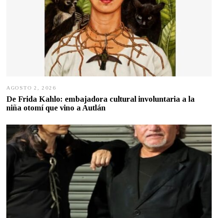
AGOSTO 2, 2026
A
G
De Frida Kahlo: embajadora cultural involuntaria a la
O
niña otomí que vino a Autlán
S
T
O
2
,
2
0
2
6