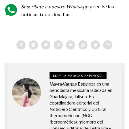
Suscríbete a nuestro WhatsApp
y recibe las
noticias todos los días.
MAYRA VARGAS ESPINOZA
Mayra Vargas Espinoza es una
ÚLTIMAS NOTICIAS
periodista mexicana radicada en
Guadalajara, Jalisco. Es
coordinadora editorial del
Noticiero Científico y Cultural
Iberoamericano (NCC
Iberoamérica), miembro del
Consejo Editorial de Letra Fría y