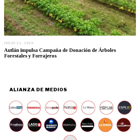
JULIO 21, 2026
J
U
Autlán impulsa Campaña de Donación de Árboles
L
Forestales y Forrajeros
I
O
2
1
,
2
0
ALIANZA DE MEDIOS
2
6