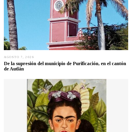
AGOSTO 7, 2026
A
G
De la supresión del municipio de Purificación, en el cantón
O
de Autlán
S
T
O
6
,
2
0
2
6