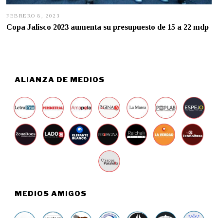
FEBRERO 8, 2023
F
E
Copa Jalisco 2023 aumenta su presupuesto de 15 a 22 mdp
B
R
E
R
O
7
,
ALIANZA DE MEDIOS
2
0
2
3
MEDIOS AMIGOS