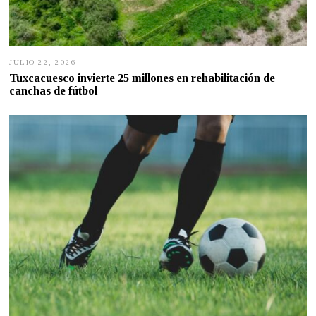
JULIO 22, 2026
J
U
Tuxcacuesco invierte 25 millones en rehabilitación de
L
canchas de fútbol
I
O
2
1
,
2
0
2
6