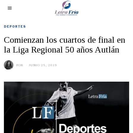
DEPORTES
Comienzan los cuartos de final en
la Liga Regional 50 años Autlán
POR
JUNIO 25, 2019
J
U
N
I
O
2
5
,
2
0
1
9