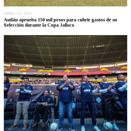
ABRIL 13, 2023
A
B
Autlán aprueba 150 mil pesos para cubrir gastos de su
R
Selección durante la Copa Jalisco
I
L
1
2
,
2
0
2
3