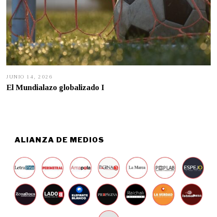
JUNIO 14, 2026
J
U
El Mundialazo globalizado I
N
I
O
1
4
,
2
ALIANZA DE MEDIOS
0
2
6