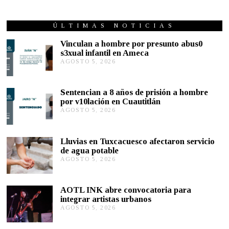
ÚLTIMAS NOTICIAS
Vinculan a hombre por presunto abus0
s3xual infantil en Ameca
AGOSTO 5, 2026
A
G
O
S
Sentencian a 8 años de prisión a hombre
T
por v10lación en Cuautitlán
O
AGOSTO 5, 2026
A
5
G
,
O
2
S
0
Lluvias en Tuxcacuesco afectaron servicio
T
2
de agua potable
O
6
AGOSTO 5, 2026
A
5
G
,
O
2
S
0
AOTL INK abre convocatoria para
T
2
integrar artistas urbanos
O
6
AGOSTO 5, 2026
A
5
G
,
O
2