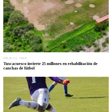
JULIO 22, 2026
J
U
Tuxcacuesco invierte 25 millones en rehabilitación de
L
canchas de fútbol
I
O
2
1
,
2
0
2
6