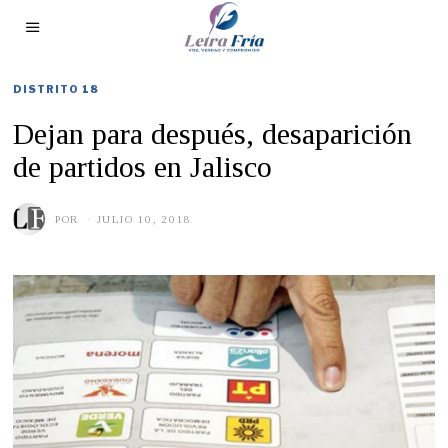
DISTRITO 18
Dejan para después, desaparición
de partidos en Jalisco
POR
JULIO 10, 2018
M
A
Y
O
2
4
,
2
0
1
9