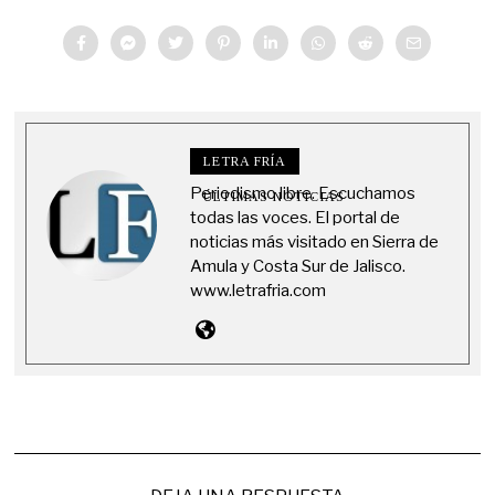
LETRA FRÍA
Periodismo libre. Escuchamos
ÚLTIMAS NOTICIAS
todas las voces. El portal de
noticias más visitado en Sierra de
Amula y Costa Sur de Jalisco.
www.letrafria.com