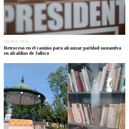
JULIO 8, 2026
J
U
Retroceso en el camino para alcanzar paridad sustantiva
L
en alcaldías de Jalisco
I
O
7
,
2
0
2
6