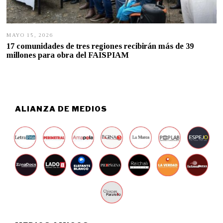
MAYO 15, 2026
M
A
17 comunidades de tres regiones recibirán más de 39
Y
millones para obra del FAISPIAM
O
1
4
,
2
0
2
ALIANZA DE MEDIOS
6