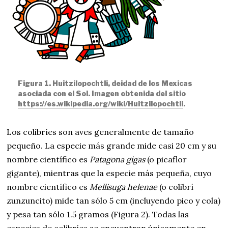
Figura 1. Huitzilopochtli, deidad de los Mexicas
asociada con el Sol. Imagen obtenida del sitio
https://es.wikipedia.org/wiki/Huitzilopochtli
.
Los colibríes son aves generalmente de tamaño
pequeño. La especie más grande mide casi 20 cm y su
nombre científico es
Patagona gigas
(o picaflor
gigante), mientras que la especie más pequeña, cuyo
nombre científico es
Mellisuga helenae
(o colibrí
zunzuncito) mide tan sólo 5 cm (incluyendo pico y cola)
y pesa tan sólo 1.5 gramos (Figura 2). Todas las
especies de colibríes se encuentran únicamente en