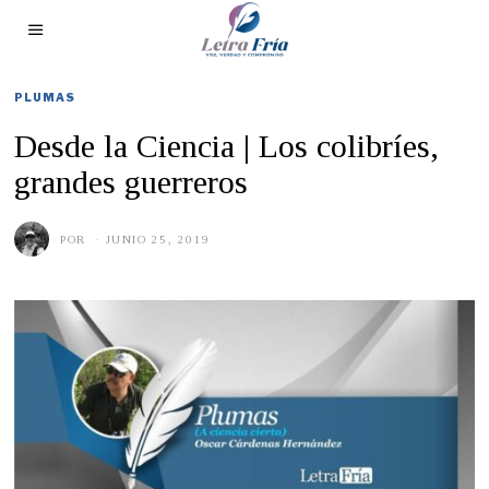
PLUMAS
Desde la Ciencia | Los colibríes,
grandes guerreros
POR
JUNIO 25, 2019
J
U
N
I
O
2
5
,
2
0
1
9