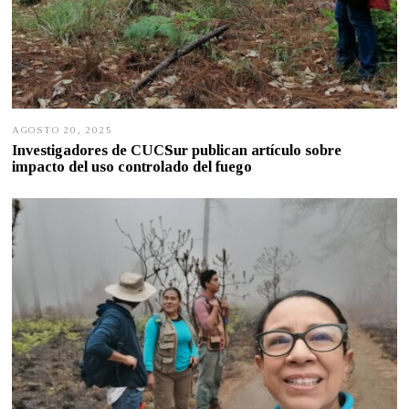
AGOSTO 20, 2025
A
G
Investigadores de CUCSur publican artículo sobre
O
impacto del uso controlado del fuego
S
T
O
2
0
,
2
0
2
5