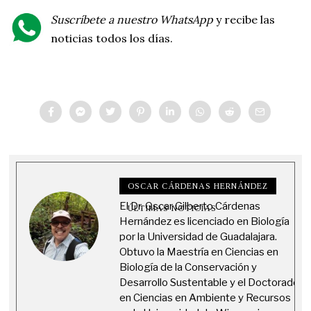
Suscríbete a nuestro WhatsApp
y recibe las
noticias todos los días.
OSCAR CÁRDENAS HERNÁNDEZ
El Dr. Oscar Gilberto Cárdenas
ÚLTIMAS NOTICIAS
Hernández es licenciado en Biología
por la Universidad de Guadalajara.
Obtuvo la Maestría en Ciencias en
Biología de la Conservación y
Desarrollo Sustentable y el Doctorado
en Ciencias en Ambiente y Recursos