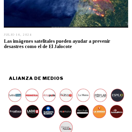
JULIO 16, 2024
J
U
Las imágenes satelitales pueden ayudar a prevenir
L
desastres como el de El Jalocote
I
O
1
6
,
2
0
ALIANZA DE MEDIOS
2
4