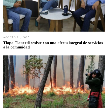
AGOSTO 21, 2025
A
G
Tiopa Tlanextli resiste con una oferta integral de servicios
O
a la comunidad
S
T
O
2
0
,
2
0
2
5