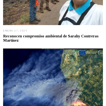
ENERO 27, 2025
E
N
Reconocen compromiso ambiental de Sarahy Contreras
E
Martínez
R
O
2
7
,
2
0
2
5