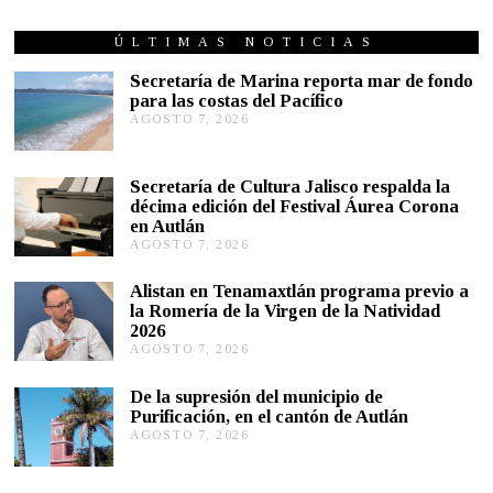
ÚLTIMAS NOTICIAS
Secretaría de Marina reporta mar de fondo
para las costas del Pacífico
AGOSTO 7, 2026
A
G
O
S
Secretaría de Cultura Jalisco respalda la
T
décima edición del Festival Áurea Corona
O
en Autlán
7
,
AGOSTO 7, 2026
A
2
G
0
O
Alistan en Tenamaxtlán programa previo a
2
S
la Romería de la Virgen de la Natividad
6
T
2026
O
AGOSTO 7, 2026
A
7
G
,
O
2
De la supresión del municipio de
S
0
Purificación, en el cantón de Autlán
T
2
AGOSTO 7, 2026
A
O
6
G
6
O
,
S
2