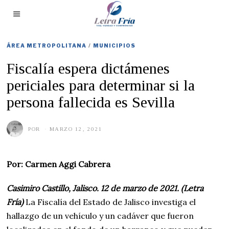
ÁREA METROPOLITANA
/
MUNICIPIOS
Fiscalía espera dictámenes
periciales para determinar si la
persona fallecida es Sevilla
POR
MARZO 12, 2021
M
A
R
Z
O
Por: Carmen Aggi Cabrera
1
4
,
Casimiro Castillo, Jalisco. 12 de marzo de 2021. (Letra
2
0
Fría)
La Fiscalía del Estado de Jalisco investiga el
2
1
hallazgo de un vehículo y un cadáver que fueron