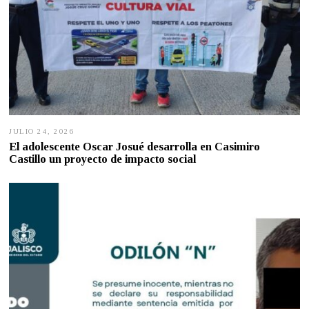
JULIO 24, 2026
J
U
El adolescente Oscar Josué desarrolla en Casimiro
L
Castillo un proyecto de impacto social
I
O
2
4
,
2
0
2
6