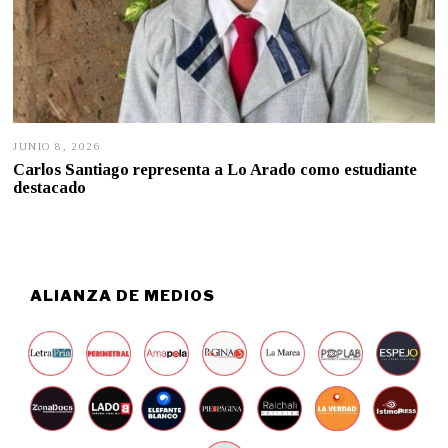
JUNIO 8, 2026
J
U
Carlos Santiago representa a Lo Arado como estudiante
N
destacado
I
O
8
,
2
0
2
ALIANZA DE MEDIOS
6