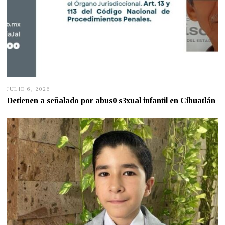
JULIO 6, 2026
J
U
Detienen a señalado por abus0 s3xual infantil en Cihuatlán
L
I
O
6
,
2
0
2
6