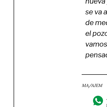
nueva 
se va 
de med
el poz
vamos 
pensad
MA/AJEM