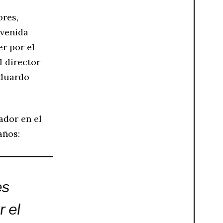
ores,
Avenida
r por el
 director
Eduardo
ador en el
años:
es
r el