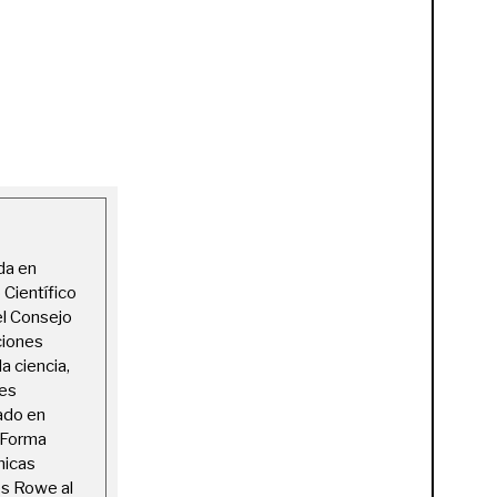
da en
 Científico
el Consejo
ciones
a ciencia,
des
ado en
. Forma
hicas
es Rowe al