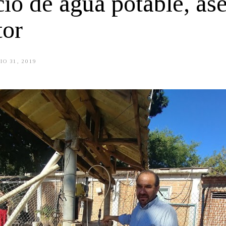
cio de agua potable, as
tor
IO 31, 2019
J
U
L
I
O
3
1
,
2
0
1
9