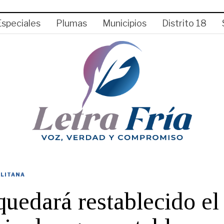
Especiales
Plumas
Municipios
Distrito 18
LITANA
uedará restablecido el