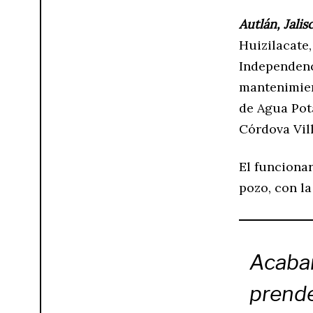
Autlán, Jalis
Huizilacate,
Independenc
mantenimien
de Agua Pot
Córdova Vil
El funciona
pozo, con la
Acabam
prende