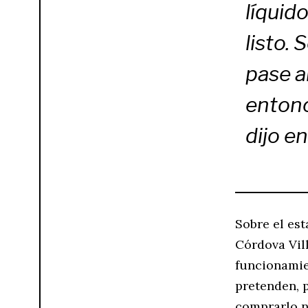
líquid
listo.
pase a
entonc
dijo en
Sobre el es
Córdova Vil
funcionamien
pretenden, 
comprarlo n