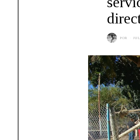
servi
direc
POR
JUL