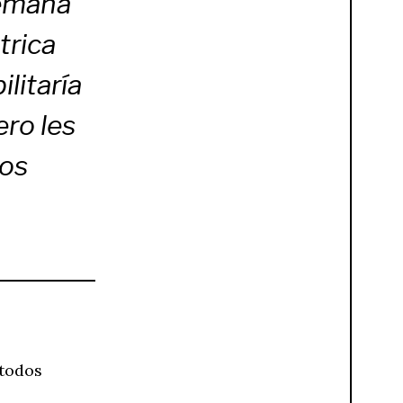
semana
trica
litaría
ro les
mos
 todos