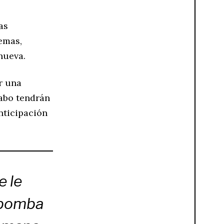
as
emas,
nueva.
r una
cabo tendrán
nticipación
e le
 bomba