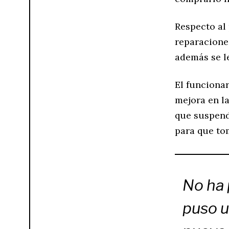
Respecto al 
reparacione
además se l
El funciona
mejora en la
que suspende
para que to
No ha 
puso u