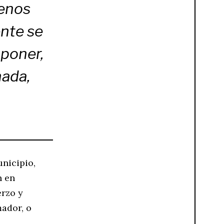
menos
ente se
poner,
nada,
nicipio,
n en
erzo y
ador, o