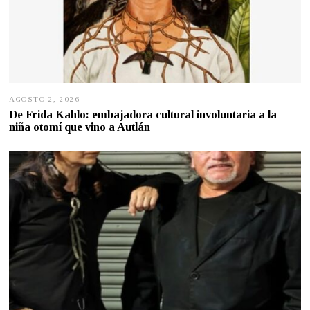
AGOSTO 2, 2026
A
G
De Frida Kahlo: embajadora cultural involuntaria a la
O
niña otomí que vino a Autlán
S
T
O
2
,
2
0
2
6