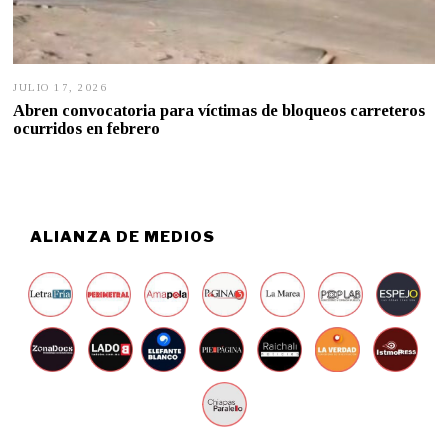
JULIO 17, 2026
J
U
Abren convocatoria para víctimas de bloqueos carreteros
L
ocurridos en febrero
I
O
1
6
,
2
0
ALIANZA DE MEDIOS
2
6