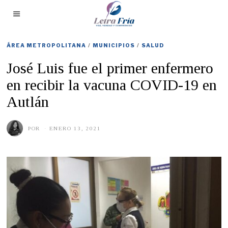
ÁREA METROPOLITANA
/
MUNICIPIOS
/
SALUD
José Luis fue el primer enfermero
en recibir la vacuna COVID-19 en
Autlán
POR
ENERO 13, 2021
E
N
E
R
O
1
3
,
2
0
2
1