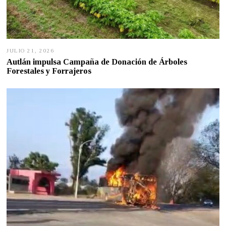
JULIO 21, 2026
J
U
Autlán impulsa Campaña de Donación de Árboles
L
Forestales y Forrajeros
I
O
2
1
,
2
0
2
6