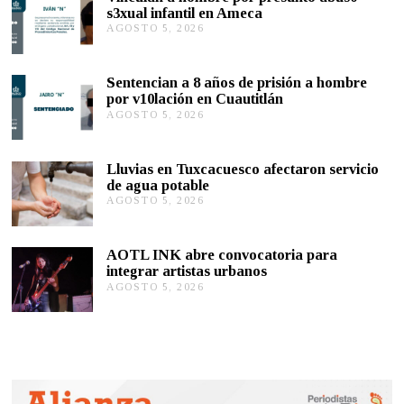
s3xual infantil en Ameca
AGOSTO 5, 2026
A
G
O
S
Sentencian a 8 años de prisión a hombre
T
por v10lación en Cuautitlán
O
AGOSTO 5, 2026
A
5
G
,
O
2
S
0
Lluvias en Tuxcacuesco afectaron servicio
T
2
de agua potable
O
6
AGOSTO 5, 2026
A
5
G
,
O
2
S
0
AOTL INK abre convocatoria para
T
2
integrar artistas urbanos
O
6
AGOSTO 5, 2026
A
5
G
,
O
2
S
0
T
2
O
6
5
,
2