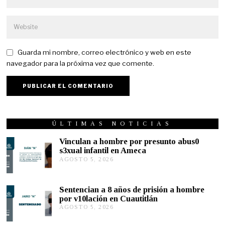
Guarda mi nombre, correo electrónico y web en este
navegador para la próxima vez que comente.
ÚLTIMAS NOTICIAS
Vinculan a hombre por presunto abus0
s3xual infantil en Ameca
AGOSTO 5, 2026
A
G
O
S
Sentencian a 8 años de prisión a hombre
T
por v10lación en Cuautitlán
O
AGOSTO 5, 2026
A
5
G
,
O
2