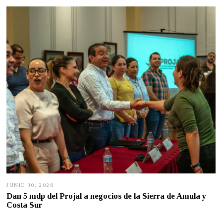
6
,
2
0
2
6
JUNIO 30, 2026
J
U
Dan 5 mdp del Projal a negocios de la Sierra de Amula y
N
Costa Sur
I
O
2