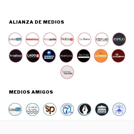
9
,
2
0
ALIANZA DE MEDIOS
2
6
MEDIOS AMIGOS