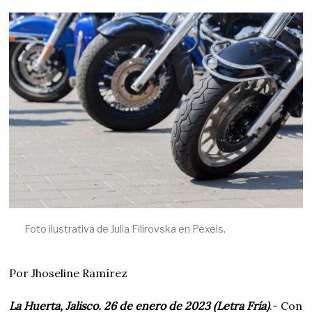
R
O
2
5
,
2
0
2
3
Foto ilustrativa de Julia Filirovska en Pexels.
Por Jhoseline Ramírez
La Huerta, Jalisco. 26 de enero de 2023 (Letra Fría)
.- Con