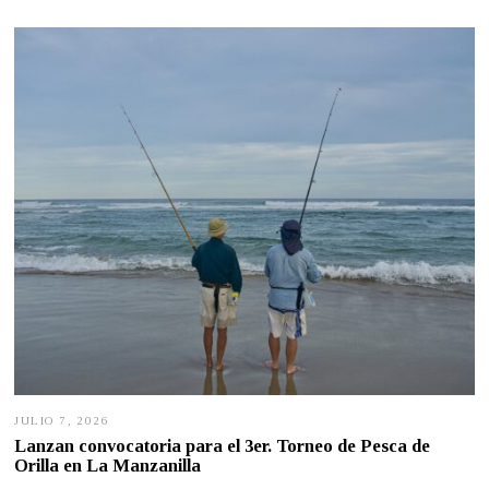
O
8
,
2
0
2
6
JULIO 7, 2026
J
U
Lanzan convocatoria para el 3er. Torneo de Pesca de
L
Orilla en La Manzanilla
I
O