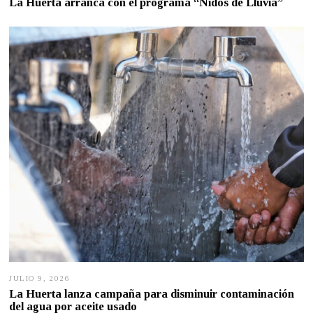
La Huerta arranca con el programa “Nidos de Lluvia”
L
I
O
1
7
,
2
0
2
6
JULIO 9, 2026
J
U
La Huerta lanza campaña para disminuir contaminación
L
del agua por aceite usado
I