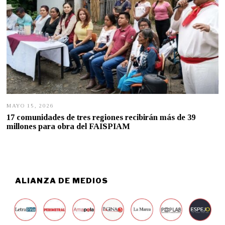
MAYO 15, 2026
M
A
17 comunidades de tres regiones recibirán más de 39
Y
millones para obra del FAISPIAM
O
1
4
,
2
0
2
ALIANZA DE MEDIOS
6