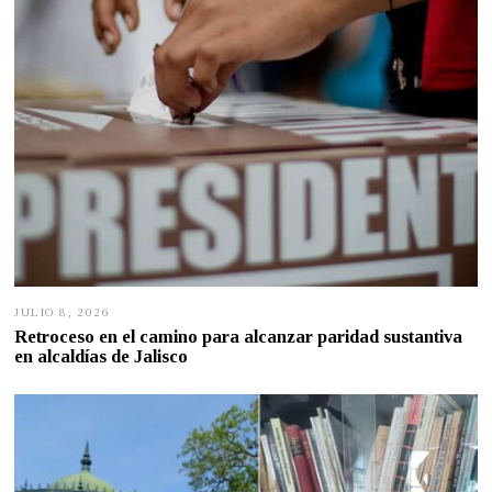
JULIO 8, 2026
J
U
Retroceso en el camino para alcanzar paridad sustantiva
L
en alcaldías de Jalisco
I
O
7
,
2
0
2
6