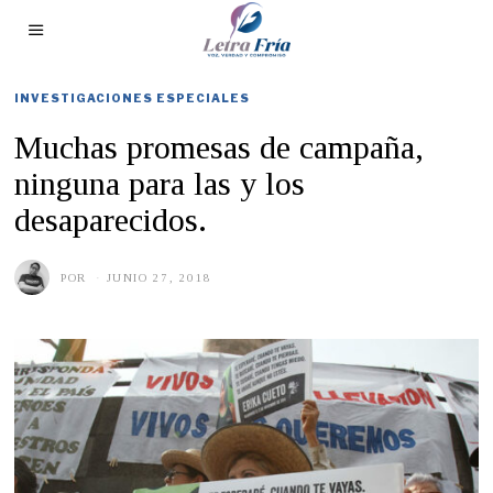
INVESTIGACIONES ESPECIALES
Muchas promesas de campaña,
ninguna para las y los
desaparecidos.
POR
JUNIO 27, 2018
J
U
N
I
O
1
4
,
2
0
1
9