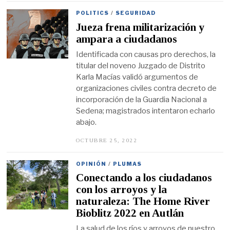
P
T
POLITICS
/
SEGURIDAD
I
Jueza frena militarización y
E
M
ampara a ciudadanos
B
R
Identificada con causas pro derechos, la
E
titular del noveno Juzgado de Distrito
1
8
Karla Macías validó argumentos de
,
organizaciones civiles contra decreto de
2
0
incorporación de la Guardia Nacional a
2
Sedena; magistrados intentaron echarlo
3
abajo.
OCTUBRE 25, 2022
O
C
T
U
OPINIÓN
/
PLUMAS
B
Conectando a los ciudadanos
R
E
con los arroyos y la
2
naturaleza: The Home River
5
,
Bioblitz 2022 en Autlán
2
0
La salud de los ríos y arroyos de nuestro