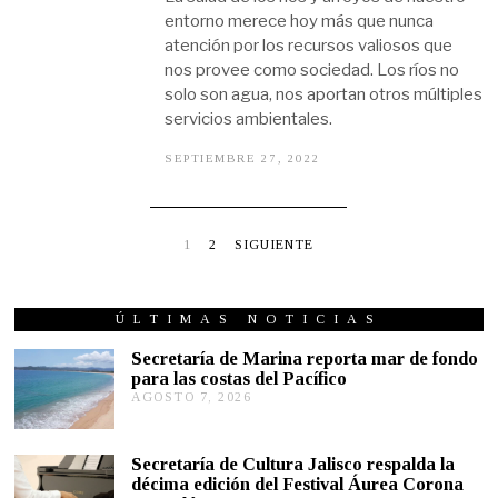
2
entorno merece hoy más que nunca
2
atención por los recursos valiosos que
nos provee como sociedad. Los ríos no
solo son agua, nos aportan otros múltiples
servicios ambientales.
SEPTIEMBRE 27, 2022
S
E
P
T
I
E
1
2
SIGUIENTE
M
B
R
E
ÚLTIMAS NOTICIAS
3
0
Secretaría de Marina reporta mar de fondo
,
para las costas del Pacífico
2
0
AGOSTO 7, 2026
A
2
G
2
O
S
Secretaría de Cultura Jalisco respalda la
T
décima edición del Festival Áurea Corona
O