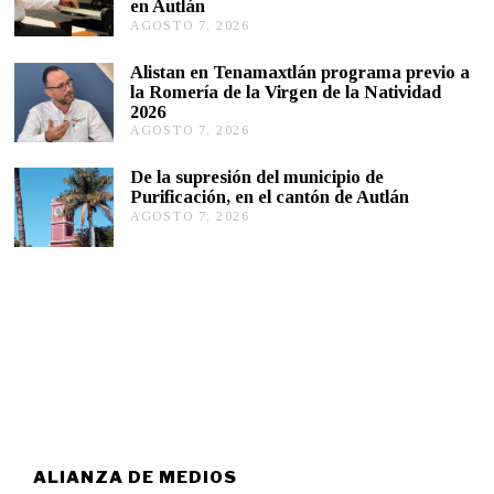
en Autlán
7
,
AGOSTO 7, 2026
A
2
G
0
O
Alistan en Tenamaxtlán programa previo a
2
S
la Romería de la Virgen de la Natividad
6
T
2026
O
AGOSTO 7, 2026
A
7
G
,
O
2
De la supresión del municipio de
S
0
Purificación, en el cantón de Autlán
T
2
AGOSTO 7, 2026
A
O
6
G
6
O
,
S
2
T
0
O
2
6
6
,
2
0
2
6
ALIANZA DE MEDIOS