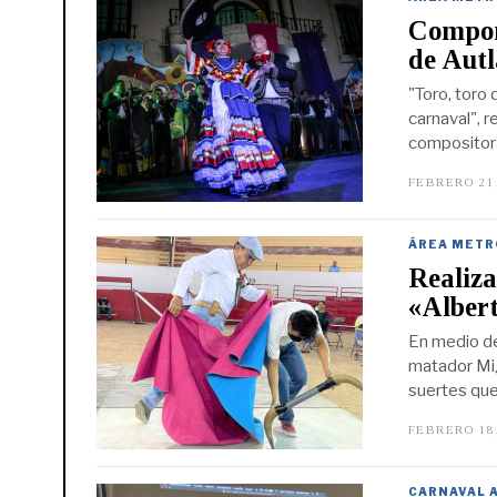
Compone
de Aut
"Toro, toro
carnaval", r
compositora
FEBRERO 21
ÁREA METR
Realiza
«Alber
En medio del
matador Mig
suertes que
FEBRERO 18
CARNAVAL 