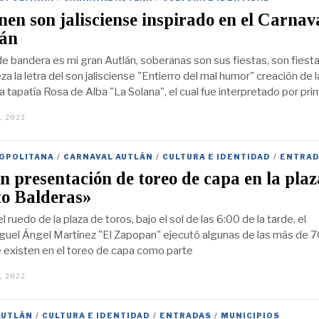
n son jalisciense inspirado en el Carnav
lán
 de bandera es mi gran Autlán, soberanas son sus fiestas, son fiest
eza la letra del son jalisciense "Entierro del mal humor" creación de l
 tapatía Rosa de Alba "La Solana", el cual fue interpretado por pri
, 2022
F
E
B
R
OPOLITANA
/
CARNAVAL AUTLÁN
/
CULTURA E IDENTIDAD
/
ENTRAD
E
R
n presentación de toreo de capa en la plaz
O
2
to Balderas»
1
,
 ruedo de la plaza de toros, bajo el sol de las 6:00 de la tarde, el
2
uel Ángel Martínez "El Zapopan" ejecutó algunas de las más de 7
0
2
 existen en el toreo de capa como parte
2
, 2022
F
E
B
R
AUTLÁN
/
CULTURA E IDENTIDAD
/
ENTRADAS
/
MUNICIPIOS
E