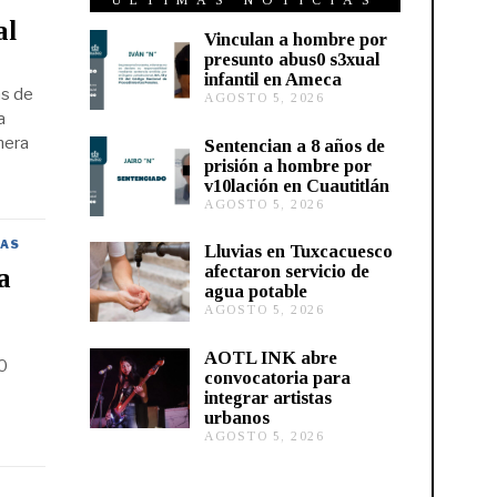
ÚLTIMAS NOTICIAS
al
Vinculan a hombre por
presunto abus0 s3xual
infantil en Ameca
as de
AGOSTO 5, 2026
A
a
G
O
mera
Sentencian a 8 años de
S
prisión a hombre por
T
v10lación en Cuautitlán
O
AGOSTO 5, 2026
A
5
G
,
O
2
AS
Lluvias en Tuxcacuesco
S
0
afectaron servicio de
a
T
2
agua potable
O
6
AGOSTO 5, 2026
A
5
G
,
O
2
AOTL INK abre
0
S
0
convocatoria para
T
2
integrar artistas
O
6
urbanos
5
,
AGOSTO 5, 2026
A
2
G
0
O
2
S