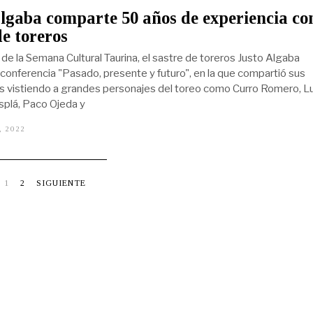
R
lgaba comparte 50 años de experiencia c
O
1
de toreros
8
,
 de la Semana Cultural Taurina, el sastre de toreros Justo Algaba
2
 conferencia "Pasado, presente y futuro", en la que compartió sus
0
2
s vistiendo a grandes personajes del toreo como Curro Romero, Lu
2
splá, Paco Ojeda y
, 2022
F
E
B
R
E
R
1
2
SIGUIENTE
O
1
8
,
2
0
2
2