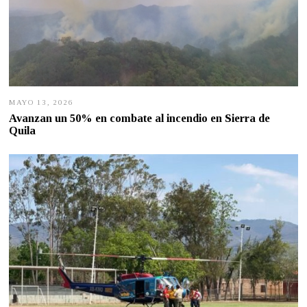
MAYO 13, 2026
M
A
Avanzan un 50% en combate al incendio en Sierra de
Y
Quila
O
1
3
,
2
0
2
6