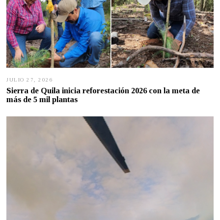
6
JULIO 27, 2026
J
U
Sierra de Quila inicia reforestación 2026 con la meta de
L
más de 5 mil plantas
I
O
2
7
,
2
0
2
6