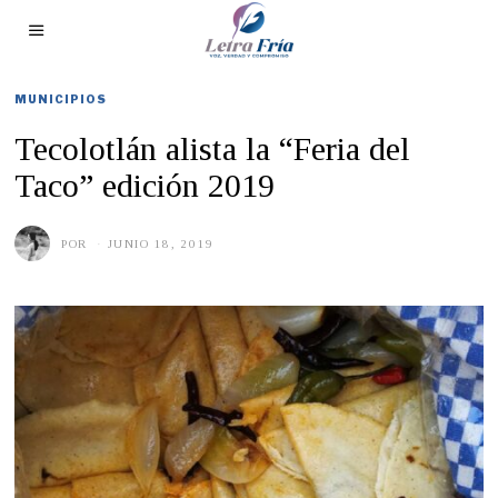
MUNICIPIOS
Tecolotlán alista la “Feria del
Taco” edición 2019
POR
JUNIO 18, 2019
J
U
N
I
O
1
8
,
2
0
1
9