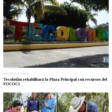
AGOSTO 4, 2026
A
G
Tecolotlán rehabilitará la Plaza Principal con recursos del
O
FOCOCI
S
T
O
4
,
2
0
2