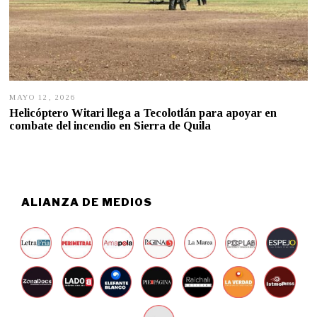
MAYO 12, 2026
M
A
Helicóptero Witari llega a Tecolotlán para apoyar en
Y
combate del incendio en Sierra de Quila
O
1
2
,
2
0
2
ALIANZA DE MEDIOS
6