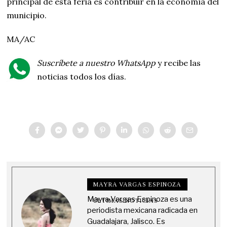
principal de esta feria es contribuir en la economía del
municipio.
MA/AC
Suscríbete a nuestro WhatsApp
y recibe las
noticias todos los días.
MAYRA VARGAS ESPINOZA
Mayra Vargas Espinoza es una
ÚLTIMAS NOTICIAS
periodista mexicana radicada en
Guadalajara, Jalisco. Es