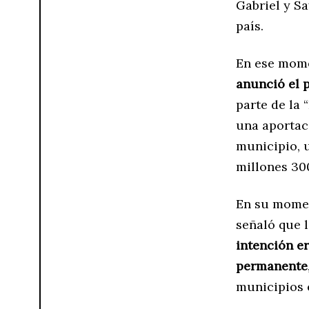
Gabriel y S
país.
En ese mom
anunció el 
parte de la 
una aportaci
municipio, u
millones 300
En su momen
señaló que 
intención e
permanente
municipios e