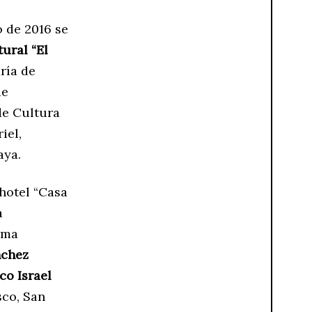
 de 2016 se
tural “El
ría de
de
de Cultura
iel,
aya.
hotel “Casa
a
rma
nchez
co Israel
sco, San