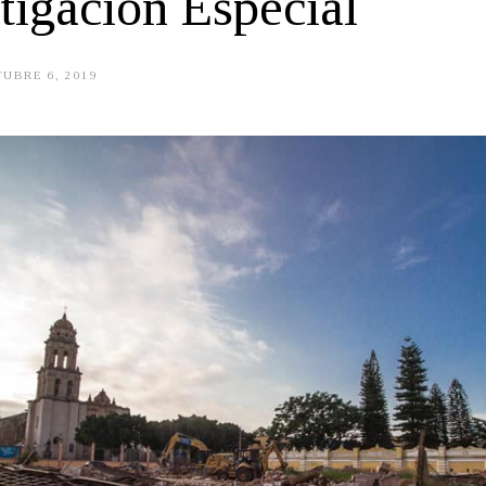
tigación Especial
UBRE 6, 2019
O
C
T
U
B
R
E
6
,
2
0
1
9