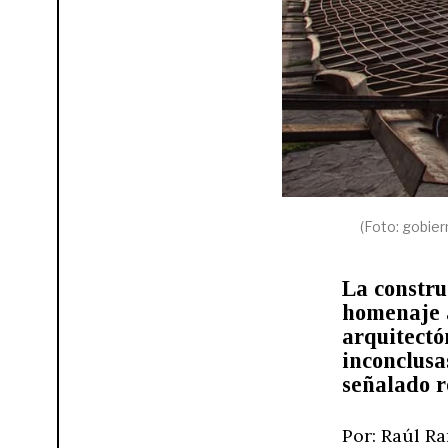
(Foto: gobier
La constru
homenaje a
arquitectó
inconclusa
señalado r
Por: Raúl R