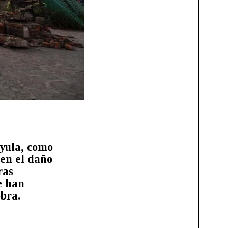
yula, como
 en el daño
ras
e han
obra.