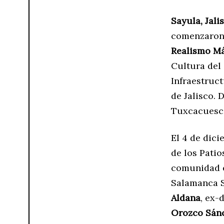
Sayula, Jali
comenzaron 
Realismo Má
Cultura del
Infraestruct
de Jalisco. 
Tuxcacuesco
El 4 de dici
de los Patio
comunidad es
Salamanca S
Aldana
, ex-
Orozco Sánc