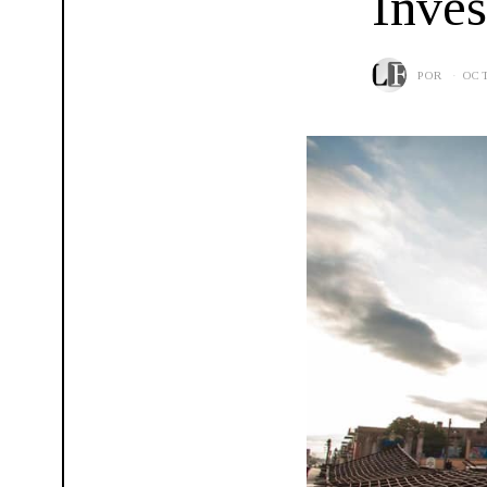
Inves
POR
OCT