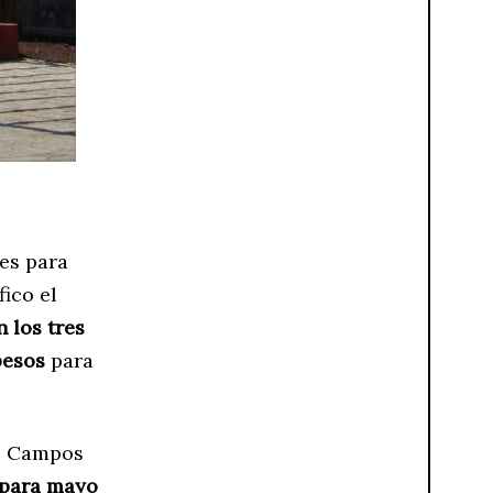
es para
fico el
 los tres
pesos
para
ge Campos
 para mayo