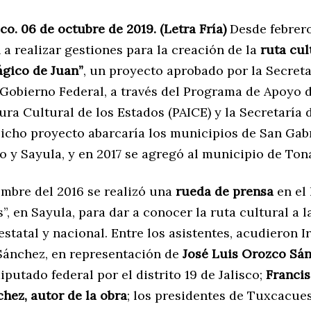
sco. 06 de octubre de 2019. (Letra Fría)
Desde febrero
a realizar gestiones para la creación de la
ruta cul
gico de Juan”
, un proyecto aprobado por la Secreta
 Gobierno Federal, a través del Programa de Apoyo 
ura Cultural de los Estados (PAICE) y la Secretaría 
Dicho proyecto abarcaría los municipios de San Gabr
 y Sayula, y en 2017 se agregó al municipio de Ton
embre del 2016 se realizó una
rueda de prensa
en el 
s”, en Sayula, para dar a conocer la ruta cultural a l
tatal y nacional. Entre los asistentes, acudieron I
ánchez, en representación de
José Luis Orozco Sá
diputado federal por el distrito 19 de Jalisco;
Francis
hez, autor de la obra
; los presidentes de Tuxcacue