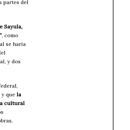
 partes del
e Sayula,
”
, como
al se haría
del
al, y dos
ederal,
, y que
la
a cultural
os
obras.