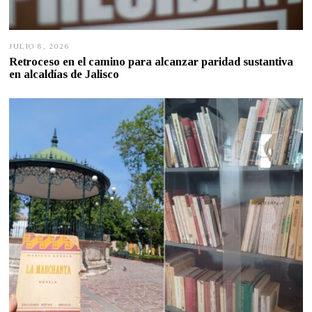
JULIO 8, 2026
J
U
Retroceso en el camino para alcanzar paridad sustantiva
L
en alcaldías de Jalisco
I
O
7
,
2
0
2
6