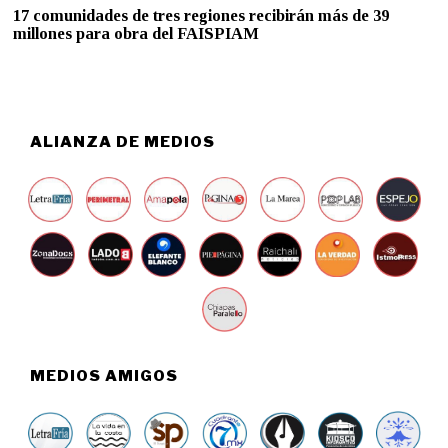
A
17 comunidades de tres regiones recibirán más de 39
Y
millones para obra del FAISPIAM
O
1
4
,
2
0
2
ALIANZA DE MEDIOS
6
MEDIOS AMIGOS