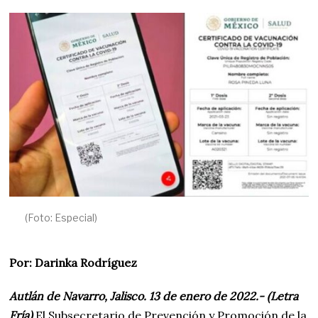
R
O
1
2
,
2
0
2
2
(Foto: Especial)
Por: Darinka Rodríguez
Autlán de Navarro, Jalisco. 13 de enero de 2022.- (Letra
Fría)
El Subsecretario de Prevención y Promoción de la