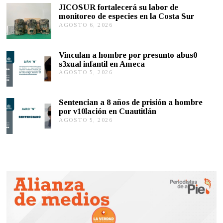
S
JICOSUR fortalecerá su labor de
T
monitoreo de especies en la Costa Sur
O
AGOSTO 6, 2026
A
5
G
,
O
2
S
0
Vinculan a hombre por presunto abus0
T
2
s3xual infantil en Ameca
O
6
AGOSTO 5, 2026
A
5
G
,
O
2
S
0
Sentencian a 8 años de prisión a hombre
T
2
por v10lación en Cuautitlán
O
6
AGOSTO 5, 2026
A
5
G
,
O
2
S
0
T
2
O
6
5
,
2
0
2
6