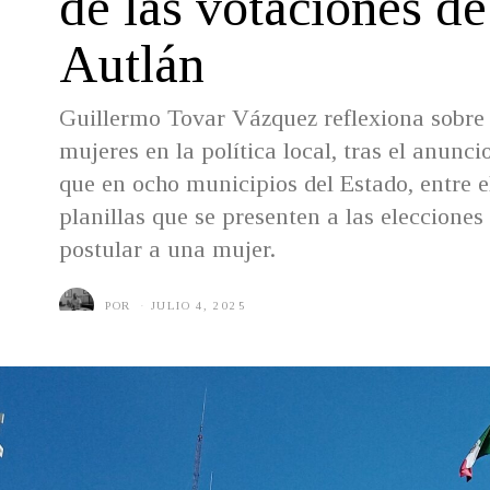
de las votaciones d
Autlán
Guillermo Tovar Vázquez reflexiona sobre 
mujeres en la política local, tras el anunci
que en ocho municipios del Estado, entre el
planillas que se presenten a las eleccione
postular a una mujer.
POR
JULIO 4, 2025
J
U
L
I
O
3
,
2
0
2
5