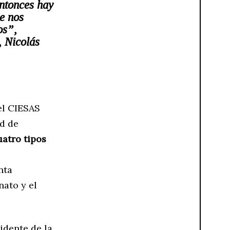
entonces hay
e nos
os”,
, Nicolás
el CIESAS
ad de
uatro tipos
nta
nato y el
idente de la