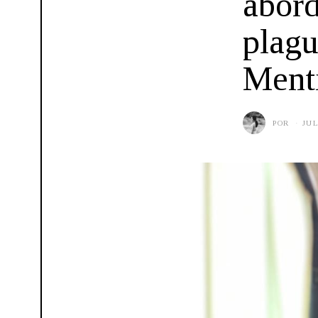
abord
plagu
Ment
POR
JUL