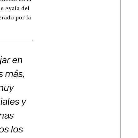
s Ayala del
erado por la
jar en
s más,
 muy
ales y
onas
os los