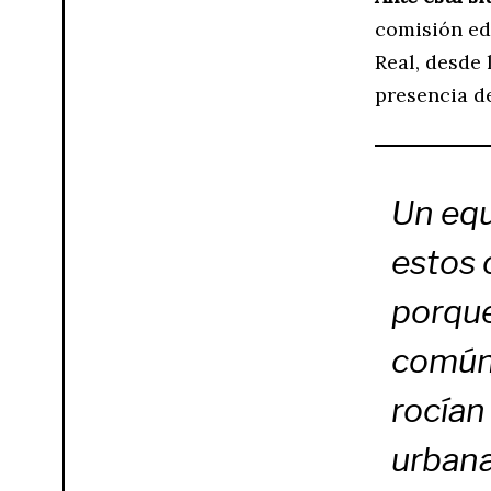
comisión edi
Real, desde 
presencia d
Un equ
estos 
porque
común 
rocían
urbana