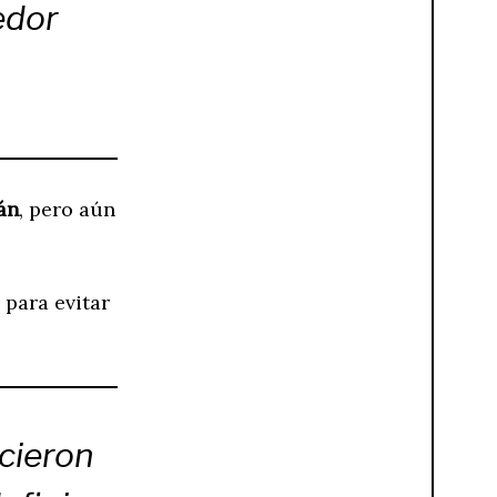
edor
án
, pero aún
, para evitar
icieron