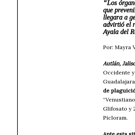
“Los órgano
que preveni
llegara a g
advirtió el 
Ayala del R
Por: Mayra 
Autlán, Jalis
Occidente y 
Guadalajara
de plaguici
“Venustiano 
Glifosato y 
Picloram.
Ante esta si