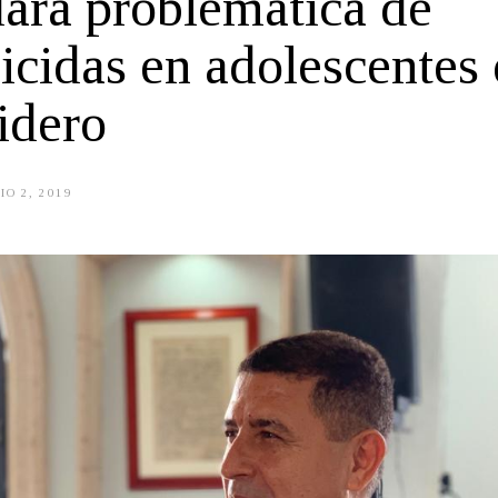
ará problemática de
icidas en adolescentes 
idero
IO 2, 2019
J
U
L
I
O
2
,
2
0
1
9