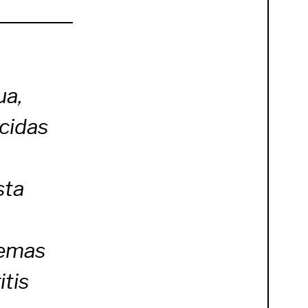
ua,
cidas
sta
lemas
itis