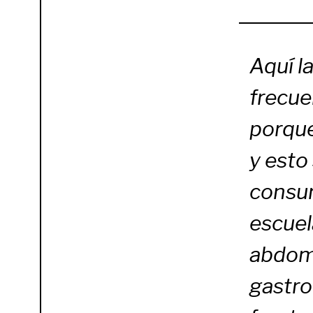
Aquí l
frecuen
porque
y esto 
consum
escuel
abdomi
gastro