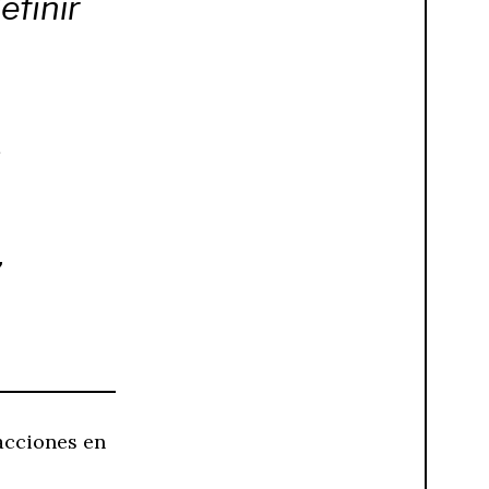
efinir
s
,
acciones en