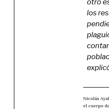
otro e
los re
pendie
plagui
conta
poblac
explicó
Nicolás Aya
el cuerpo de