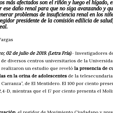
s más afectados son el riñón y luego el hígado, 
r ese daño renal para que no siga avanzando y qu
enerar problemas de insuficiencia renal en los niñ
regidor presidente de la comisión edilicia de salud
eal.
Vargas
co; 02 de julio de 2019. (Letra Fría)
.- Investigadores d
de diversos centros universitarios de la Universid
 realizaron un estudio que reveló
la presencia de c
das en la orina de adolescentes
de la telesecundaria
Carranza”, de El Mentidero. El 100 por ciento prese
2,4-D, mientras que el 17 por ciento presenta el Moli
tuación
, el regidor de Movimiento Ciudadano y pres