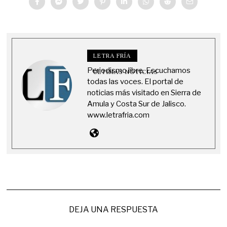
LETRA FRÍA
Periodismo libre. Escuchamos
ÚLTIMAS NOTICIAS
todas las voces. El portal de
noticias más visitado en Sierra de
Amula y Costa Sur de Jalisco.
www.letrafria.com
DEJA UNA RESPUESTA