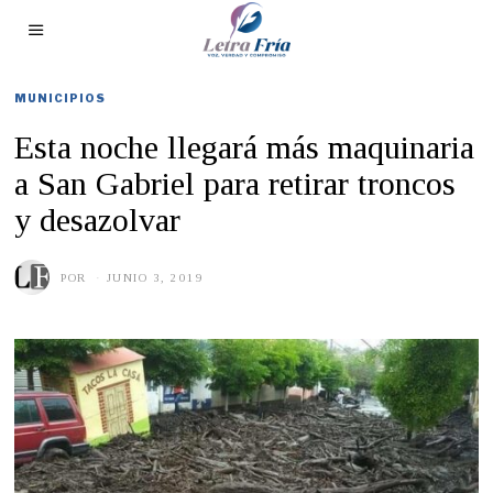
MUNICIPIOS
Esta noche llegará más maquinaria
a San Gabriel para retirar troncos
y desazolvar
POR
JUNIO 3, 2019
J
U
N
I
O
3
,
2
0
1
9