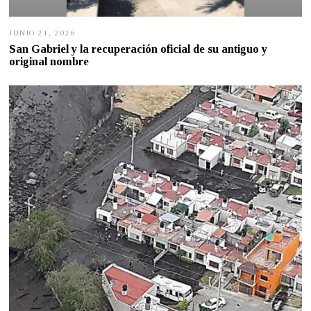
JUNIO 21, 2026
J
U
San Gabriel y la recuperación oficial de su antiguo y
N
original nombre
I
O
1
8
,
2
0
2
6