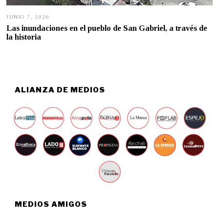
JUNIO 7, 2026
J
U
Las inundaciones en el pueblo de San Gabriel, a través de
N
la historia
I
O
4
,
2
0
2
ALIANZA DE MEDIOS
6
MEDIOS AMIGOS