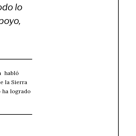
odo lo
poyo,
a habló
e la Sierra
o ha logrado