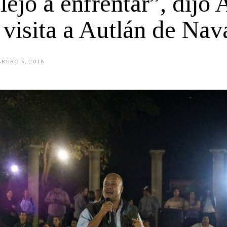
ejo a enfrentar”, dijo 
 visita a Autlán de Nav
RERO 5, 2018
A
G
O
S
T
O
1
5
,
2
0
1
9