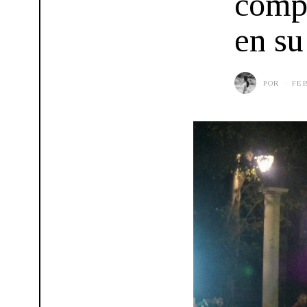
compl
en su
POR
FEB