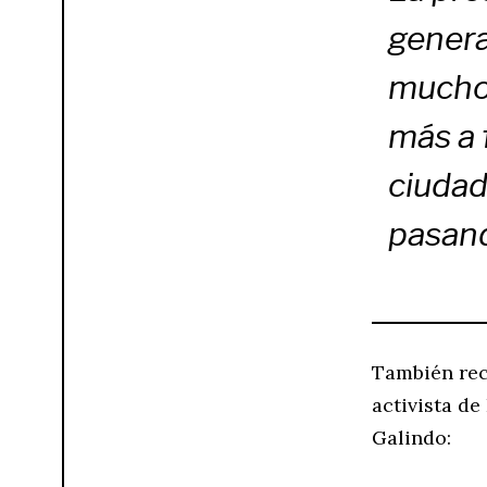
genera
mucho 
más a 
ciudad
pasand
También reco
activista d
Galindo: