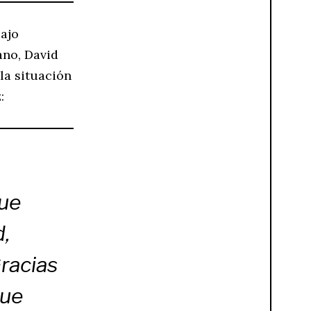
bajo
ano, David
la situación
:
que
d,
Gracias
que