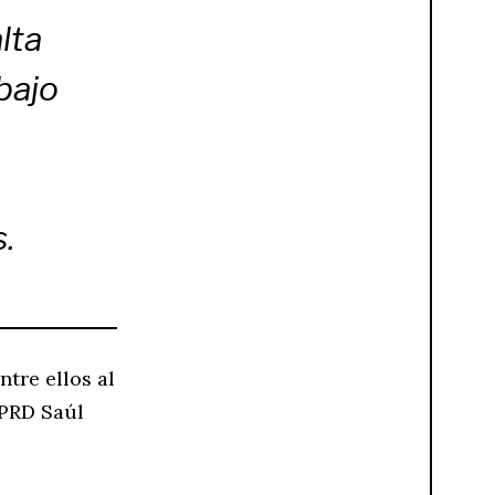
lta
bajo
.
ntre ellos al
 PRD Saúl