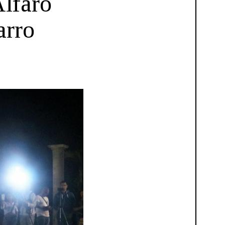
Alfaro
arro