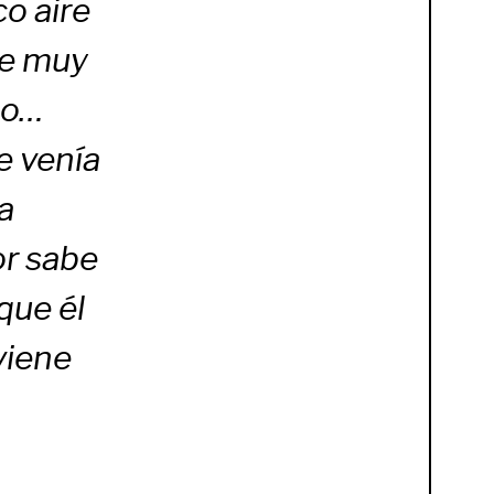
co aire
te muy
to…
e venía
a
or sabe
que él
viene