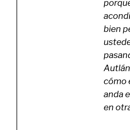
porque
acondi
bien p
ustede
pasand
Autlán
cómo e
anda e
en otra