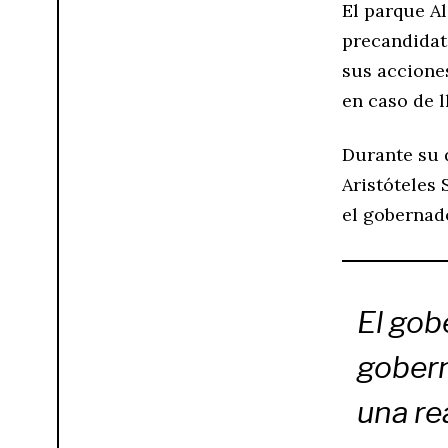
El parque A
precandidat
sus accione
en caso de l
Durante su d
Aristóteles
el gobernado
El gob
gobern
una re