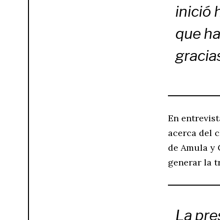
inició
que ha
gracias
En entrevis
acerca del c
de Amula y 
generar la t
La pre