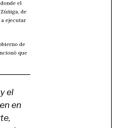
 donde el
 Zúñiga, de
 a ejecutar
gobierno de
encionó que
y el
ven en
te,