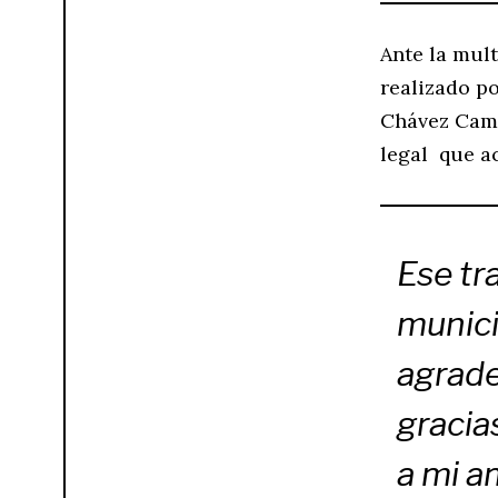
Ante la mul
realizado p
Chávez Cama
legal que a
Ese tr
munici
agrade
gracia
a mi a