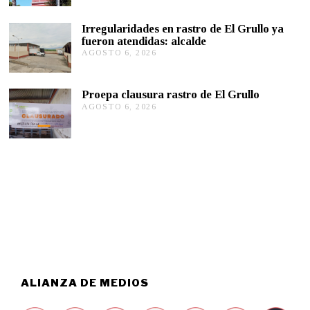
O
,
S
2
Irregularidades en rastro de El Grullo ya
T
0
fueron atendidas: alcalde
O
2
AGOSTO 6, 2026
A
6
6
G
,
O
2
S
0
Proepa clausura rastro de El Grullo
T
2
AGOSTO 6, 2026
A
O
6
G
6
O
,
S
2
T
0
O
2
6
6
,
2
0
2
6
ALIANZA DE MEDIOS