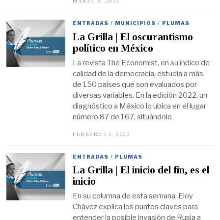
MARZO 3, 2022
M
A
R
Z
ENTRADAS
/
MUNICIPIOS
/
PLUMAS
O
La Grilla | El oscurantismo
3
,
político en México
2
0
La revista The Economist, en su índice de
2
calidad de la democracia, estudia a más
2
de 150 países que son evaluados por
diversas variables. En la edición 2022, un
diagnóstico a México lo ubica en el lugar
número 87 de 167, situándolo
FEBRERO 23, 2022
F
E
B
R
ENTRADAS
/
PLUMAS
E
La Grilla | El inicio del fin, es el
R
O
inicio
2
3
En su columna de esta semana, Eloy
,
Chávez explica los puntos claves para
2
0
entender la posible invasión de Rusia a