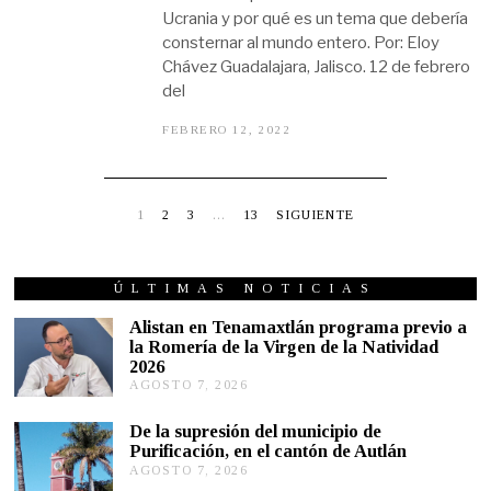
2
Ucrania y por qué es un tema que debería
2
consternar al mundo entero. Por: Eloy
Chávez Guadalajara, Jalisco. 12 de febrero
del
FEBRERO 12, 2022
F
E
B
R
E
R
1
2
3
…
13
SIGUIENTE
O
1
2
,
ÚLTIMAS NOTICIAS
2
0
Alistan en Tenamaxtlán programa previo a
2
la Romería de la Virgen de la Natividad
2
2026
AGOSTO 7, 2026
A
G
O
De la supresión del municipio de
S
Purificación, en el cantón de Autlán
T
AGOSTO 7, 2026
A
O
G
6