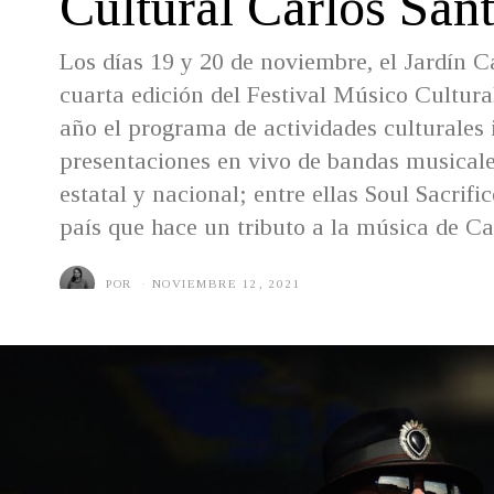
Cultural Carlos San
Los días 19 y 20 de noviembre, el Jardín C
cuarta edición del Festival Músico Cultura
año el programa de actividades culturales 
presentaciones en vivo de bandas musicale
estatal y nacional; entre ellas Soul Sacrifi
país que hace un tributo a la música de Ca
POR
NOVIEMBRE 12, 2021
D
I
C
I
E
M
B
R
E
7
,
2
0