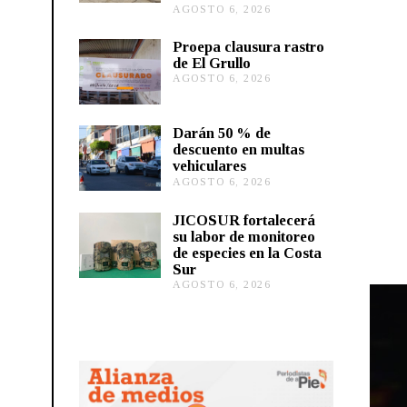
AGOSTO 6, 2026
A
G
O
Proepa clausura rastro
S
de El Grullo
T
AGOSTO 6, 2026
A
O
G
6
O
,
S
2
Darán 50 % de
T
0
descuento en multas
O
2
vehiculares
6
6
,
AGOSTO 6, 2026
A
2
G
0
O
JICOSUR fortalecerá
2
S
su labor de monitoreo
6
T
de especies en la Costa
O
Sur
5
,
AGOSTO 6, 2026
A
2
G
0
O
2
S
6
T
O
5
,
2