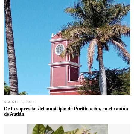
AGOSTO 7, 2026
A
G
De la supresión del municipio de Purificación, en el cantón
O
de Autlán
S
T
O
6
,