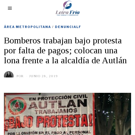
ÁREA METROPOLITANA
/
DENUNCIALF
Bomberos trabajan bajo protesta
por falta de pagos; colocan una
lona frente a la alcaldía de Autlán
POR
JUNIO 28, 2019
J
U
N
I
O
2
8
,
2
0
1
9