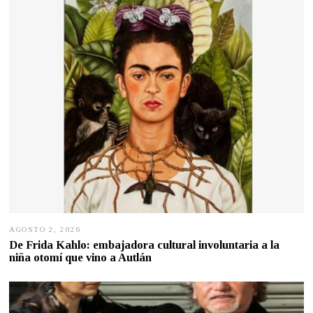
2
0
2
6
AGOSTO 2, 2026
A
G
De Frida Kahlo: embajadora cultural involuntaria a la
O
niña otomí que vino a Autlán
S
T
O
2
,
2