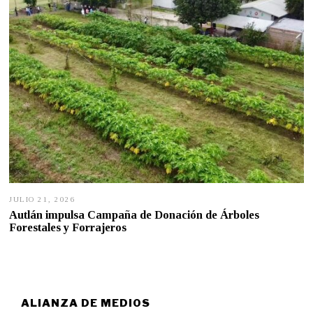
0
2
6
JULIO 21, 2026
J
U
Autlán impulsa Campaña de Donación de Árboles
L
Forestales y Forrajeros
I
O
2
1
,
2
0
ALIANZA DE MEDIOS
2