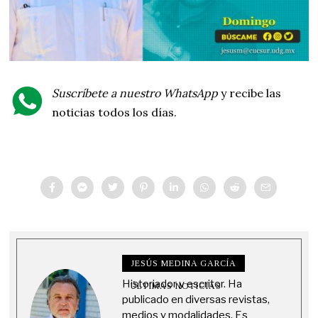
Suscríbete a nuestro WhatsApp
y recibe las
noticias todos los días.
JESÚS MEDINA GARCÍA
Historiador y escritor. Ha
ÚLTIMAS NOTICIAS
publicado en diversas revistas,
medios y modalidades. Es