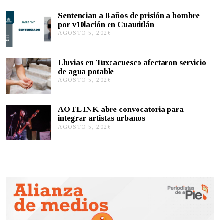
O
S
Sentencian a 8 años de prisión a hombre
T
por v10lación en Cuautitlán
O
AGOSTO 5, 2026
A
5
G
,
O
2
S
0
Lluvias en Tuxcacuesco afectaron servicio
T
2
de agua potable
O
6
AGOSTO 5, 2026
A
5
G
,
O
2
S
0
AOTL INK abre convocatoria para
T
2
integrar artistas urbanos
O
6
AGOSTO 5, 2026
A
5
G
,
O
2
S
0
T
2
O
6
5
,
2
0
2
6