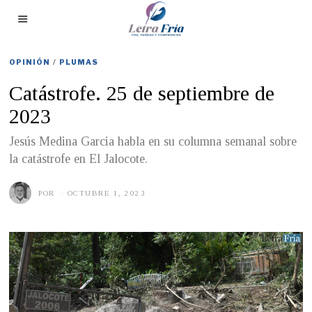
OPINIÓN
/
PLUMAS
Catástrofe. 25 de septiembre de
2023
Jesús Medina Garcia habla en su columna semanal sobre
la catástrofe en El Jalocote.
POR
OCTUBRE 1, 2023
O
C
T
U
B
R
E
1
,
2
0
2