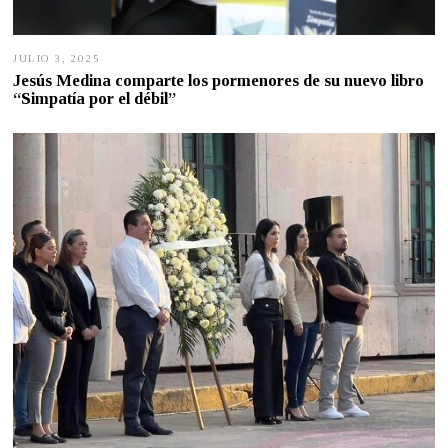
JULIO 3, 2025
J
U
Jesús Medina comparte los pormenores de su nuevo libro
L
“Simpatía por el débil”
I
O
3
,
2
0
2
5