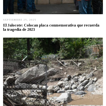
SEPTIEMBRE 25, 2025
S
E
El Jalocote: Colocan placa conmemorativa que recuerda
P
la tragedia de 2023
T
I
E
M
B
R
E
2
5
,
2
0
2
5