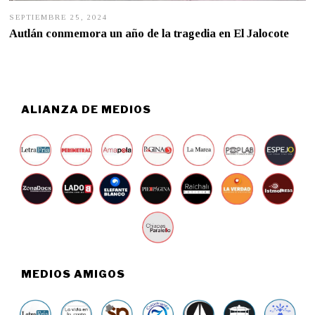
SEPTIEMBRE 25, 2024
S
E
Autlán conmemora un año de la tragedia en El Jalocote
P
T
I
E
M
B
R
ALIANZA DE MEDIOS
E
2
5
,
2
0
2
4
MEDIOS AMIGOS