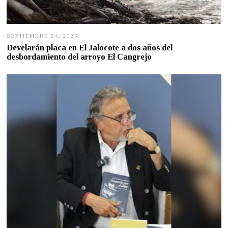
SEPTIEMBRE 24, 2025
S
E
Develarán placa en El Jalocote a dos años del
P
desbordamiento del arroyo El Cangrejo
T
I
E
M
B
R
E
2
3
,
2
0
2
5