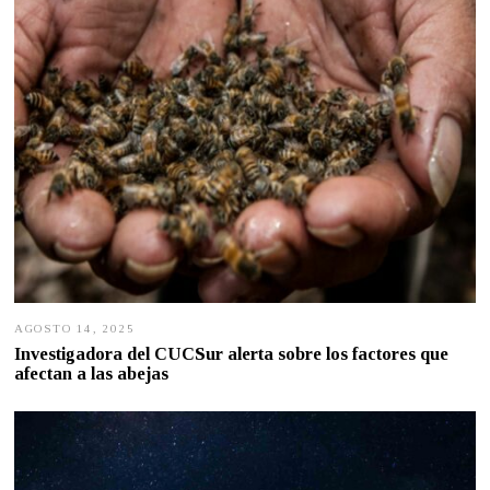
0
2
5
AGOSTO 14, 2025
A
G
Investigadora del CUCSur alerta sobre los factores que
O
afectan a las abejas
S
T
O
1
3
,
2