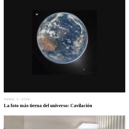
ABRIL 5, 2026
A
B
La foto más tierna del universo: Cavilación
R
I
L
5
,