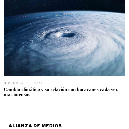
0
2
5
NOVIEMBRE 13, 2024
N
O
Cambio climático y su relación con huracanes cada vez
V
más intensos
I
E
M
B
R
E
1
ALIANZA DE MEDIOS
2