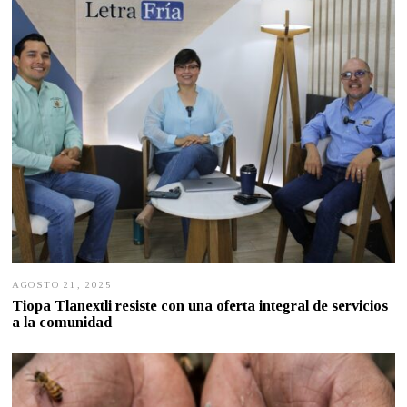
2
0
2
6
AGOSTO 21, 2025
A
G
Tiopa Tlanextli resiste con una oferta integral de servicios
O
a la comunidad
S
T
O
2
0
,
2