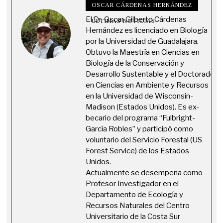
OSCAR CÁRDENAS HERNÁNDEZ
El Dr. Oscar Gilberto Cárdenas
ÚLTIMAS NOTICIAS
Hernández es licenciado en Biología
por la Universidad de Guadalajara.
Obtuvo la Maestría en Ciencias en
Biología de la Conservación y
Desarrollo Sustentable y el Doctorado
en Ciencias en Ambiente y Recursos
en la Universidad de Wisconsin-
Madison (Estados Unidos). Es ex-
becario del programa “Fulbright-
García Robles” y participó como
voluntario del Servicio Forestal (US
Forest Service) de los Estados
Unidos.
Actualmente se desempeña como
Profesor Investigador en el
Departamento de Ecología y
Recursos Naturales del Centro
Universitario de la Costa Sur