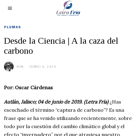
PLUMAS
Desde la Ciencia | A la caza del
carbono
POR
JUNIO 4, 2019
J
U
N
I
O
Por: Oscar Cárdenas
4
,
2
Autlán, Jalisco; 04 de junio de 2019. (Letra Fría)
¿Has
0
1
escuchado el término “captura de carbono”? Es una
9
frase que se ha venido utilizando recientemente, sobre
todo por la cuestión del cambio climático global y el
efecto “invernadero” por el que atraviesa nuestro