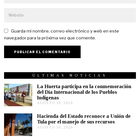
Guarda mi nombre, correo electrónico y web en este
navegador para la próxima vez que comente.
ÚLTIMAS NOTICIAS
La Huerta participa en la conmemoración
del Día Internacional de los Pueblos
Indígenas
AGOSTO 10, 2026
A
G
O
Hacienda del Estado reconoce a Unión de
S
Tula por el manejo de sus recursos
T
AGOSTO 10, 2026
A
O
G
1
O
0