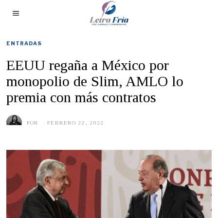
ENTRADAS
EEUU regaña a México por
monopolio de Slim, AMLO lo
premia con más contratos
POR
FEBRERO 22, 2022
F
E
B
R
E
R
O
2
2
,
2
0
2
2