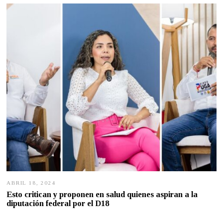
1
8
,
2
0
2
4
ABRIL 18, 2024
A
B
Esto critican y proponen en salud quienes aspiran a la
R
diputación federal por el D18
I
L
1