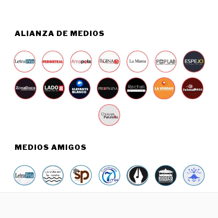
7
,
2
0
ALIANZA DE MEDIOS
2
4
MEDIOS AMIGOS