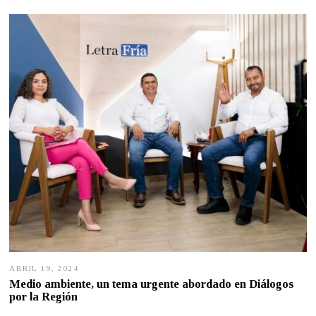
L
1
,
2
0
2
5
ABRIL 19, 2024
A
B
Medio ambiente, un tema urgente abordado en Diálogos
R
por la Región
I
L