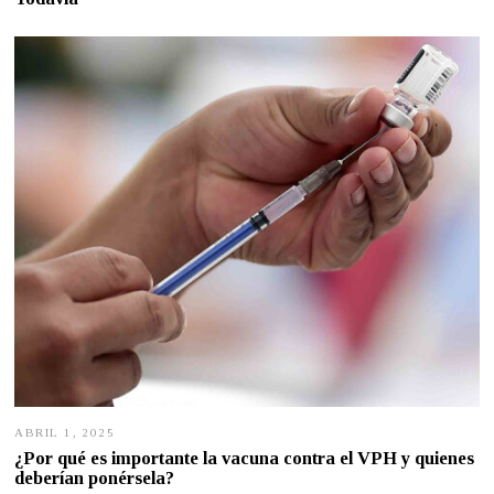
C
I
E
M
B
R
E
1
5
,
2
0
2
5
ABRIL 1, 2025
A
B
¿Por qué es importante la vacuna contra el VPH y quienes
R
deberían ponérsela?
I