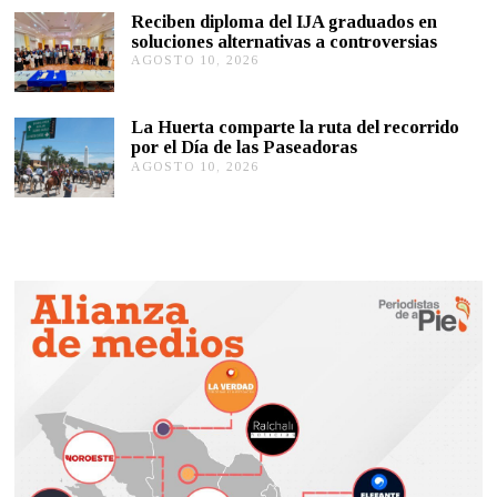
S
,
Reciben diploma del IJA graduados en
T
2
soluciones alternativas a controversias
O
0
AGOSTO 10, 2026
A
9
2
G
,
6
O
2
S
0
La Huerta comparte la ruta del recorrido
T
2
por el Día de las Paseadoras
O
6
AGOSTO 10, 2026
A
9
G
,
O
2
S
0
T
2
O
6
9
,
2
0
2
6