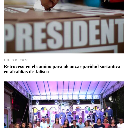
JULIO 8, 2026
J
U
Retroceso en el camino para alcanzar paridad sustantiva
L
en alcaldías de Jalisco
I
O
7
,
2
0
2
6