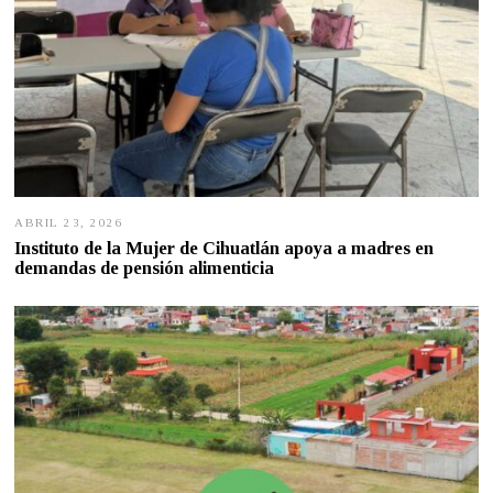
ABRIL 23, 2026
A
B
Instituto de la Mujer de Cihuatlán apoya a madres en
R
demandas de pensión alimenticia
I
L
2
2
,
2
0
2
6