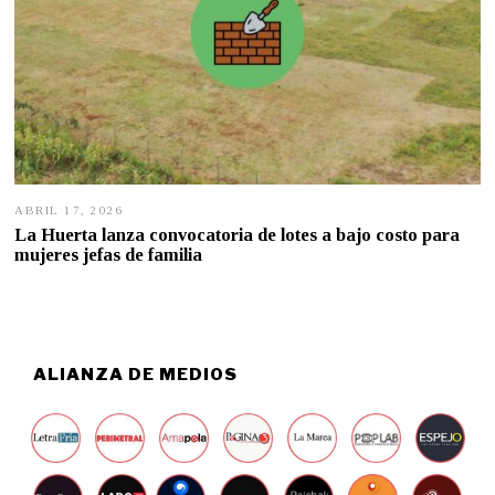
ABRIL 17, 2026
A
B
La Huerta lanza convocatoria de lotes a bajo costo para
R
mujeres jefas de familia
I
L
1
6
,
2
0
ALIANZA DE MEDIOS
2
6