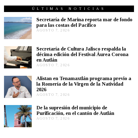
ÚLTIMAS NOTICIAS
Secretaría de Marina reporta mar de fondo
para las costas del Pacífico
AGOSTO 7, 2026
A
G
O
S
Secretaría de Cultura Jalisco respalda la
T
décima edición del Festival Áurea Corona
O
en Autlán
7
,
AGOSTO 7, 2026
A
2
G
0
O
Alistan en Tenamaxtlán programa previo a
2
S
la Romería de la Virgen de la Natividad
6
T
2026
O
AGOSTO 7, 2026
A
7
G
,
O
2
De la supresión del municipio de
S
0
Purificación, en el cantón de Autlán
T
2
AGOSTO 7, 2026
A
O
6
G
6
O
,
S
2