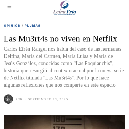
OPINIÓN
/
PLUMAS
Las Mu3rt4s no viven en Netflix
Carlos Efrén Rangel nos habla del caso de las hermanas
Delfina, María del Carmen, María Luisa y María de
Jesús González, conocidas como “Las Poquianchis”,
historia que resurgió al contexto actual por la nueva serie
de Netflix titulada "Las Mu3rt4s". Por lo que hace
algunas reflexiones que nos comparte en este espacio.
POR
SEPTIEMBRE 23, 2025
S
E
P
T
I
E
M