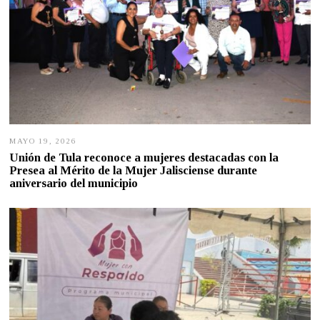
MAYO 19, 2026
M
A
Unión de Tula reconoce a mujeres destacadas con la
Y
Presea al Mérito de la Mujer Jalisciense durante
O
aniversario del municipio
1
9
,
2
0
2
6