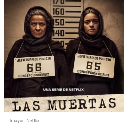
B
R
E
2
2
,
2
0
2
5
Imagen: Netflix