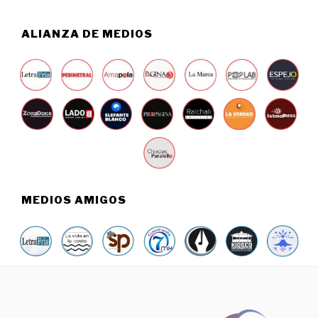
2
0
2
ALIANZA DE MEDIOS
6
MEDIOS AMIGOS