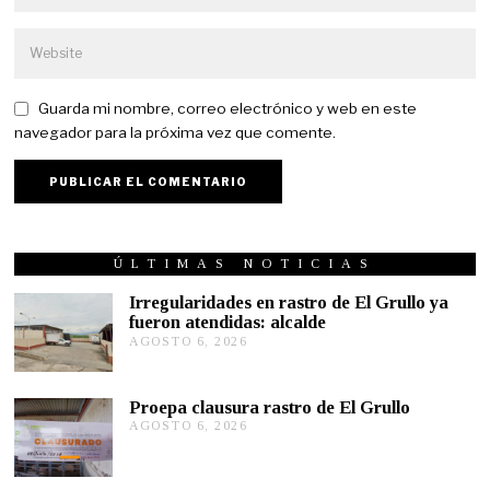
Guarda mi nombre, correo electrónico y web en este
navegador para la próxima vez que comente.
ÚLTIMAS NOTICIAS
Irregularidades en rastro de El Grullo ya
fueron atendidas: alcalde
AGOSTO 6, 2026
A
G
O
S
Proepa clausura rastro de El Grullo
T
AGOSTO 6, 2026
A
O
G
6
O
,
S
2