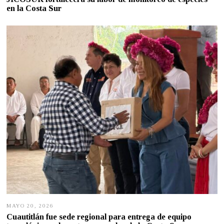
O
en la Costa Sur
S
T
O
5
,
2
0
2
6
MAYO 20, 2026
M
A
Cuautitlán fue sede regional para entrega de equipo
Y