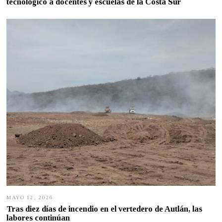
tecnológico a docentes y escuelas de la Costa Sur
O
2
0
,
2
0
2
6
MAYO 12, 2026
M
A
Tras diez días de incendio en el vertedero de Autlán, las
Y
labores continúan
O