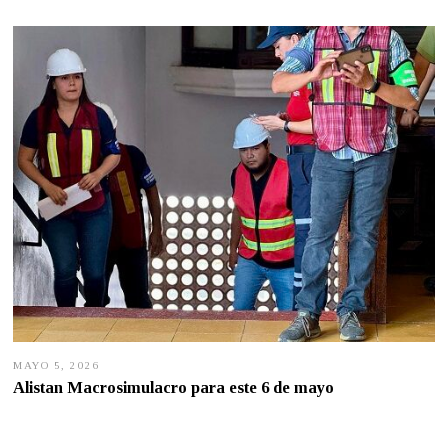
1
1
,
2
0
2
6
MAYO 5, 2026
M
A
Alistan Macrosimulacro para este 6 de mayo
Y
O
5
,