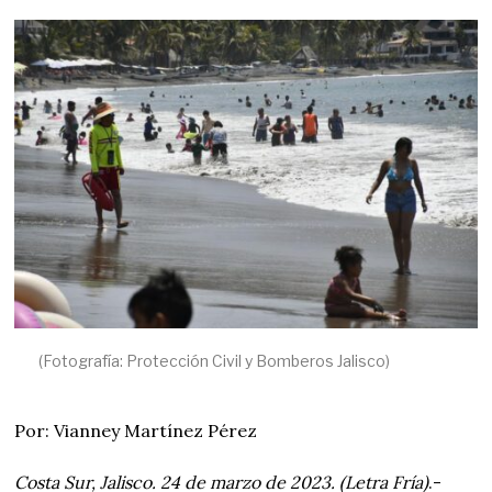
Z
O
2
3
,
2
0
2
3
(Fotografía: Protección Civil y Bomberos Jalisco)
Por: Vianney Martínez Pérez
Costa Sur, Jalisco. 24 de marzo de 2023. (Letra Fría)
.-