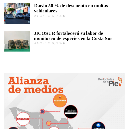
T
0
Darán 50 % de descuento en multas
O
2
vehiculares
6
6
,
AGOSTO 6, 2026
A
2
G
0
O
2
S
JICOSUR fortalecerá su labor de
6
T
monitoreo de especies en la Costa Sur
O
AGOSTO 6, 2026
A
5
G
,
O
2
S
0
T
2
O
6
5
,
2
0
2
6