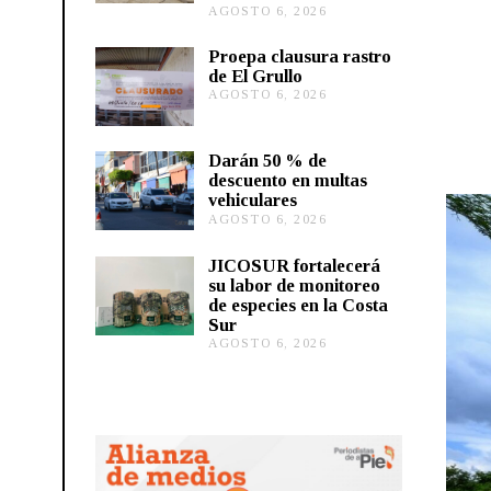
AGOSTO 6, 2026
A
G
O
Proepa clausura rastro
S
de El Grullo
T
AGOSTO 6, 2026
A
O
G
6
O
,
S
2
Darán 50 % de
T
0
descuento en multas
O
2
vehiculares
6
6
,
AGOSTO 6, 2026
A
2
G
0
O
JICOSUR fortalecerá
2
S
su labor de monitoreo
6
T
de especies en la Costa
O
Sur
5
,
AGOSTO 6, 2026
A
2
G
0
O
2
S
6
T
O
5
,
2