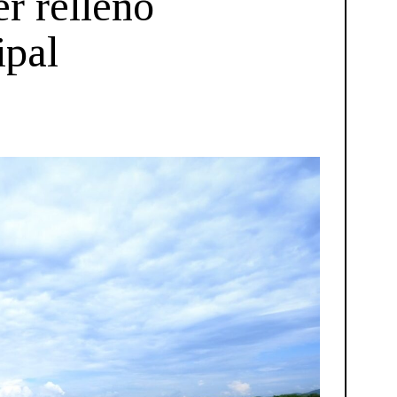
er relleno
ipal