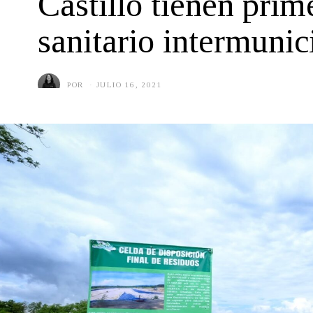
Castillo tienen prim
sanitario intermunic
POR
JULIO 16, 2021
J
U
L
I
O
1
6
,
2
0
2
1