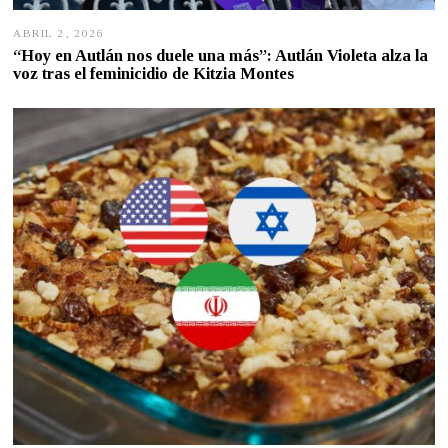
ABRIL 2, 2026
A
B
“Hoy en Autlán nos duele una más”: Autlán Violeta alza la
R
voz tras el feminicidio de Kitzia Montes
I
L
1
,
2
0
2
6