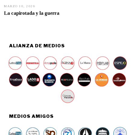
MARZO 10, 2026
M
A
La capirotada y la guerra
R
Z
O
9
,
2
0
ALIANZA DE MEDIOS
2
6
MEDIOS AMIGOS