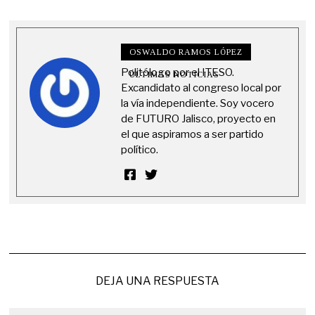
OSWALDO RAMOS LÓPEZ
Politólogo por el ITESO.
ÚLTIMAS NOTICIAS
Excandidato al congreso local por
la vía independiente. Soy vocero
de FUTURO Jalisco, proyecto en
el que aspiramos a ser partido
político.
DEJA UNA RESPUESTA