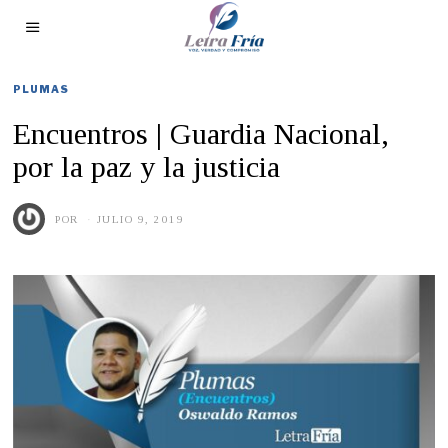
PLUMAS
Encuentros | Guardia Nacional,
por la paz y la justicia
POR
JULIO 9, 2019
J
U
L
I
O
9
,
2
0
1
9