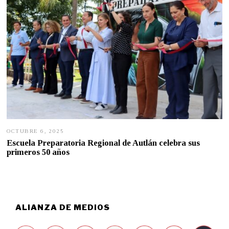
2
5
OCTUBRE 6, 2025
O
C
Escuela Preparatoria Regional de Autlán celebra sus
T
primeros 50 años
U
B
R
E
6
,
2
ALIANZA DE MEDIOS
0
2
5