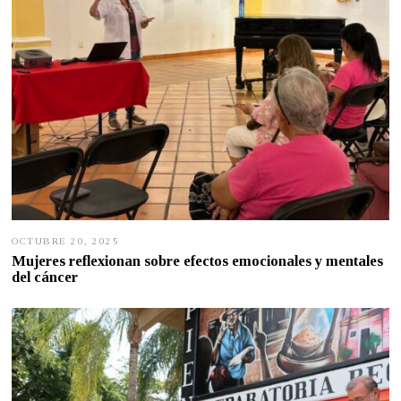
2
0
2
6
OCTUBRE 20, 2025
O
C
Mujeres reflexionan sobre efectos emocionales y mentales
T
del cáncer
U
B
R
E
2
0
,
2
0