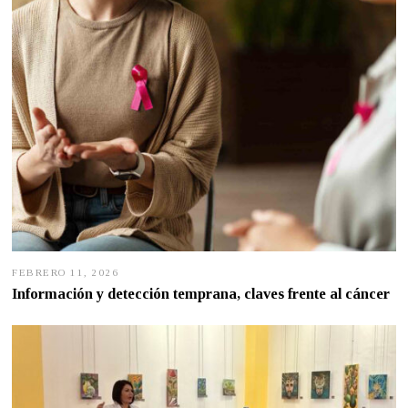
2
0
2
6
FEBRERO 11, 2026
F
E
Información y detección temprana, claves frente al cáncer
B
R
E
R
O
1
0
,