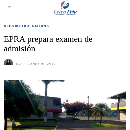
ÁREA METROPOLITANA
EPRA prepara examen de
admisión
POR
JUNIO 30, 2020
J
U
N
I
O
3
0
,
2
0
2
0