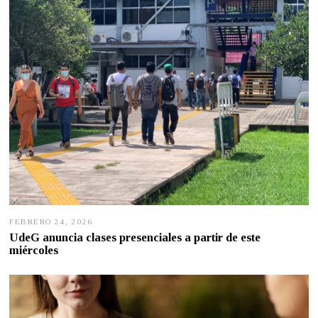
FEBRERO 24, 2026
F
E
UdeG anuncia clases presenciales a partir de este
B
miércoles
R
E
R
O
2
4
,