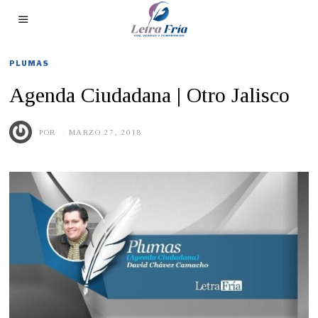
PLUMAS
Agenda Ciudadana | Otro Jalisco
POR
MARZO 27, 2018
O
C
T
U
B
R
E
1
4
,
2
0
1
9