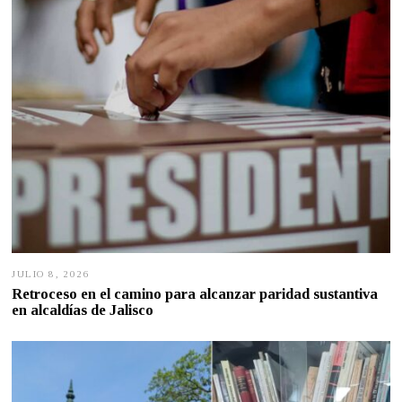
JULIO 8, 2026
J
U
Retroceso en el camino para alcanzar paridad sustantiva
L
en alcaldías de Jalisco
I
O
7
,
2
0
2