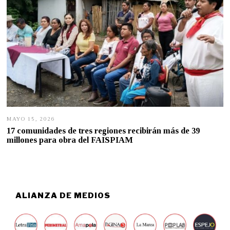
MAYO 15, 2026
M
A
17 comunidades de tres regiones recibirán más de 39
Y
millones para obra del FAISPIAM
O
1
4
,
2
0
2
ALIANZA DE MEDIOS
6