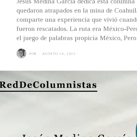
Jesús Medina García dedica esta columna 
quedaron atrapados en la mina de Coahuila
comparte una experiencia que vivió cuando
fueron rescatados. La ruta era México-Per
el juego de palabras propicia México, Pero
POR
AGOSTO 14, 2022
A
G
O
S
T
O
1
4
,
2
0
2
2