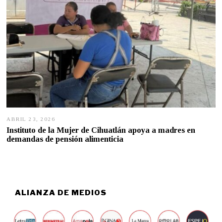
ABRIL 23, 2026
A
B
Instituto de la Mujer de Cihuatlán apoya a madres en
R
demandas de pensión alimenticia
I
L
2
2
,
2
0
ALIANZA DE MEDIOS
2
6