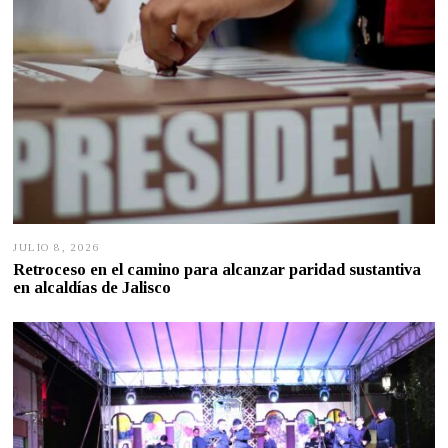
JULIO 8, 2026
J
U
Retroceso en el camino para alcanzar paridad sustantiva
L
en alcaldías de Jalisco
I
O
7
,
2
0
2
6