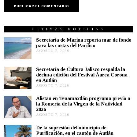
ÚLTIMAS NOTICIAS
Secretaría de Marina reporta mar de fondo
para las costas del Pacífico
AGOSTO 7, 2026
A
G
O
S
Secretaría de Cultura Jalisco respalda la
T
décima edición del Festival Áurea Corona
O
en Autlán
7
,
AGOSTO 7, 2026
A
2
G
0
O
Alistan en Tenamaxtlán programa previo a
2
S
la Romería de la Virgen de la Natividad
6
T
2026
O
AGOSTO 7, 2026
A
7
G
,
O
2
De la supresión del municipio de
S
0
Purificación, en el cantón de Autlán
T
2