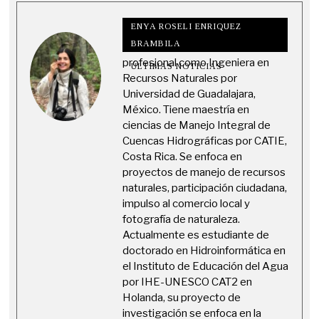
ENYA ROSELI ENRIQUEZ
BRAMBILA
Enya Roseli Enriquez Brambila es
profesional como Ingeniera en
ÚLTIMAS NOTICIAS
Recursos Naturales por
Universidad de Guadalajara,
México. Tiene maestría en
ciencias de Manejo Integral de
Cuencas Hidrográficas por CATIE,
Costa Rica. Se enfoca en
proyectos de manejo de recursos
naturales, participación ciudadana,
impulso al comercio local y
fotografía de naturaleza.
Actualmente es estudiante de
doctorado en Hidroinformática en
el Instituto de Educación del Agua
por IHE-UNESCO CAT2 en
Holanda, su proyecto de
investigación se enfoca en la