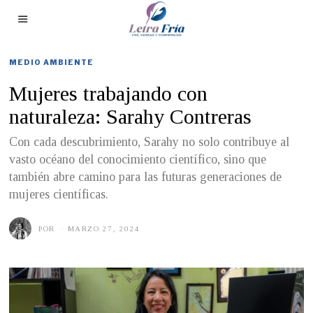
MEDIO AMBIENTE
Mujeres trabajando con
naturaleza: Sarahy Contreras
Con cada descubrimiento, Sarahy no solo contribuye al
vasto océano del conocimiento científico, sino que
también abre camino para las futuras generaciones de
mujeres científicas.
POR
MARZO 27, 2024
M
A
R
Z
O
2
6
,
2