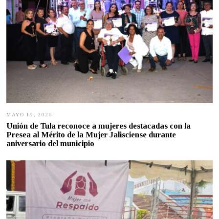
MAYO 19, 2026
M
A
Unión de Tula reconoce a mujeres destacadas con la
Y
Presea al Mérito de la Mujer Jalisciense durante
O
aniversario del municipio
1
9
,
2
0
2
6