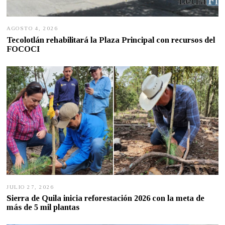
AGOSTO 4, 2026
A
G
Tecolotlán rehabilitará la Plaza Principal con recursos del
O
FOCOCI
S
T
O
4
,
2
0
2
6
JULIO 27, 2026
J
U
Sierra de Quila inicia reforestación 2026 con la meta de
L
más de 5 mil plantas
I
O
2