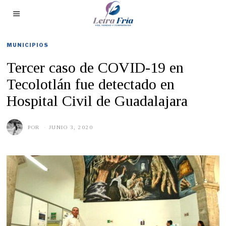
MUNICIPIOS
Tercer caso de COVID-19 en
Tecolotlán fue detectado en
Hospital Civil de Guadalajara
POR
JUNIO 3, 2020
J
U
N
I
O
3
,
2
0
2
0