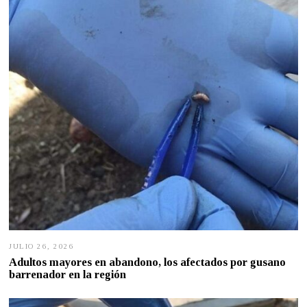
7
,
2
0
2
6
JULIO 26, 2026
J
U
Adultos mayores en abandono, los afectados por gusano
L
barrenador en la región
I
O
2