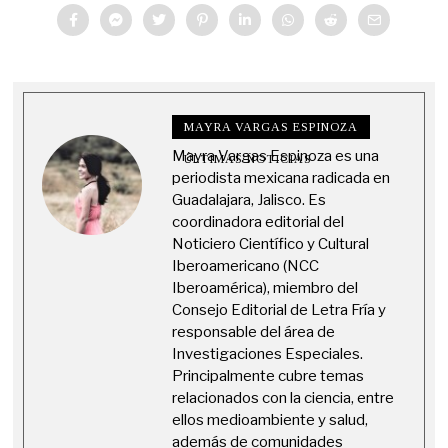
MAYRA VARGAS ESPINOZA
Mayra Vargas Espinoza es una
ÚLTIMAS NOTICIAS
periodista mexicana radicada en
Guadalajara, Jalisco. Es
coordinadora editorial del
Noticiero Científico y Cultural
Iberoamericano (NCC
Iberoamérica), miembro del
Consejo Editorial de Letra Fría y
responsable del área de
Investigaciones Especiales.
Principalmente cubre temas
relacionados con la ciencia, entre
ellos medioambiente y salud,
además de comunidades