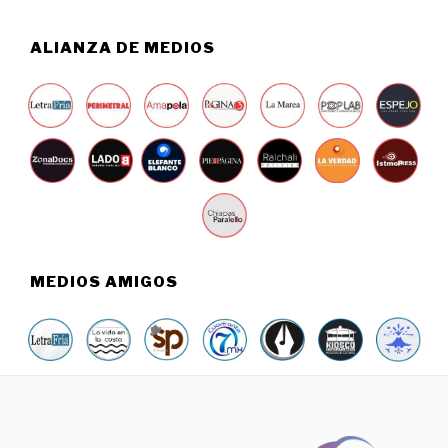
,
2
0
ALIANZA DE MEDIOS
2
6
MEDIOS AMIGOS