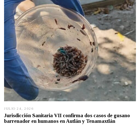
6
,
2
0
2
6
JULIO 24, 2026
J
U
Jurisdicción Sanitaria VII confirma dos casos de gusano
L
barrenador en humanos en Autlán y Tenamaxtlán
I
O
2
4