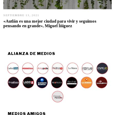
SEPTIEMBRE 13, 2021
S
E
«Autlán es una mejor ciudad para vivir y seguimos
P
pensando en grande», Miguel Íñiguez
T
I
E
M
B
R
E
ALIANZA DE MEDIOS
1
3
,
2
0
2
1
MEDIOS AMIGOS