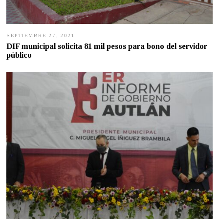
SEPTIEMBRE 27, 2021
S
E
DIF municipal solicita 81 mil pesos para bono del servidor
P
público
T
I
E
M
B
R
E
2
7
,
2
0
2
1