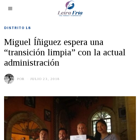
DISTRITO 18
Miguel Íñiguez espera una
“transición limpia” con la actual
administración
POR
JULIO 23, 2018
M
A
Y
O
2
3
,
2
0
1
9