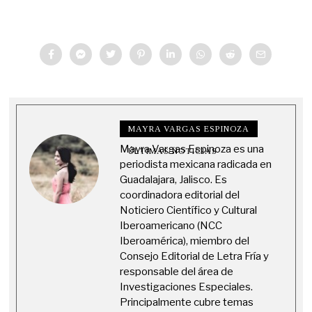
MAYRA VARGAS ESPINOZA
Mayra Vargas Espinoza es una
ÚLTIMAS NOTICIAS
periodista mexicana radicada en
Guadalajara, Jalisco. Es
coordinadora editorial del
Noticiero Científico y Cultural
Iberoamericano (NCC
Iberoamérica), miembro del
Consejo Editorial de Letra Fría y
responsable del área de
Investigaciones Especiales.
Principalmente cubre temas