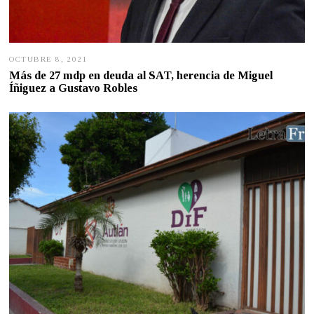
OCTUBRE 8, 2021
O
C
Más de 27 mdp en deuda al SAT, herencia de Miguel
T
Íñiguez a Gustavo Robles
U
B
R
E
8
,
2
0
2
1