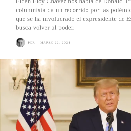
Elden Eloy Chávez nos habla de Donald T
columnista da un recorrido por las polémic
que se ha involucrado el expresidente de E
busca volver al poder.
POR
MARZO 22, 2024
M
A
R
Z
O
2
2
,
2
0
2
4