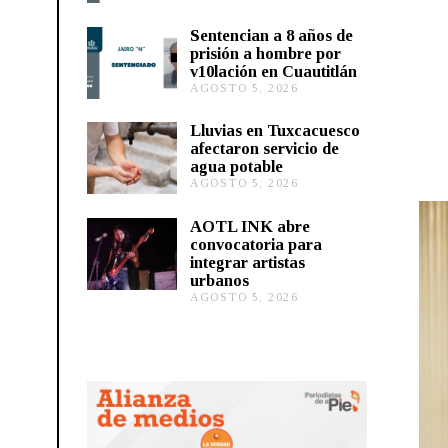
G
O
Sentencian a 8 años de
S
prisión a hombre por
T
v10lación en Cuautitlán
O
AGOSTO 5, 2026
A
5
G
,
O
2
Lluvias en Tuxcacuesco
S
0
afectaron servicio de
T
2
agua potable
O
6
AGOSTO 5, 2026
A
5
G
,
O
2
AOTL INK abre
S
0
convocatoria para
T
2
integrar artistas
O
6
urbanos
5
,
AGOSTO 5, 2026
A
2
G
0
O
2
S
6
T
O
5
,
2
0