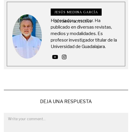
JESÚS MEDINA GARCÍA
Historiador y escritor. Ha
ÚLTIMAS NOTICIAS
publicado en diversas revistas,
medios y modalidades. Es
profesor investigador titular de la
Universidad de Guadalajara.
DEJA UNA RESPUESTA