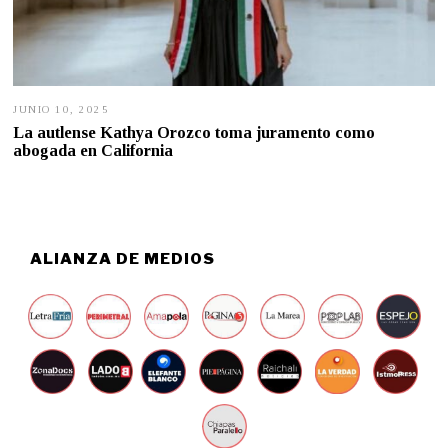
JUNIO 10, 2025
J
U
La autlense Kathya Orozco toma juramento como
N
abogada en California
I
O
1
0
,
2
0
ALIANZA DE MEDIOS
2
5