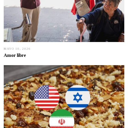
MAYO 10, 2026
M
A
Amor libre
Y
O
1
0
,
2
0
2
6