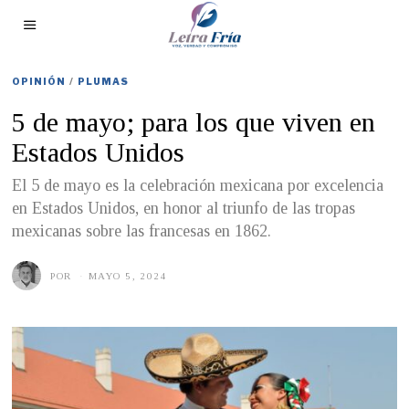
OPINIÓN
/
PLUMAS
5 de mayo; para los que viven en
Estados Unidos
El 5 de mayo es la celebración mexicana por excelencia
en Estados Unidos, en honor al triunfo de las tropas
mexicanas sobre las francesas en 1862.
POR
MAYO 5, 2024
M
A
Y
O
5
,
2
0
2
4