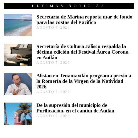
ÚLTIMAS NOTICIAS
Secretaría de Marina reporta mar de fondo
para las costas del Pacífico
AGOSTO 7, 2026
A
G
O
S
Secretaría de Cultura Jalisco respalda la
T
décima edición del Festival Áurea Corona
O
en Autlán
7
,
AGOSTO 7, 2026
A
2
G
0
O
Alistan en Tenamaxtlán programa previo a
2
S
la Romería de la Virgen de la Natividad
6
T
2026
O
AGOSTO 7, 2026
A
7
G
,
O
2
De la supresión del municipio de
S
0
Purificación, en el cantón de Autlán
T
2
AGOSTO 7, 2026
A
O
6
G
6
O
,
S
2
T
0