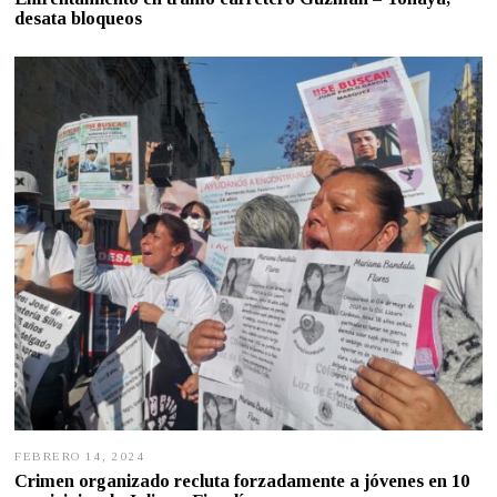
B
desata bloqueos
R
E
R
O
1
6
,
2
0
2
4
FEBRERO 14, 2024
F
E
Crimen organizado recluta forzadamente a jóvenes en 10
B