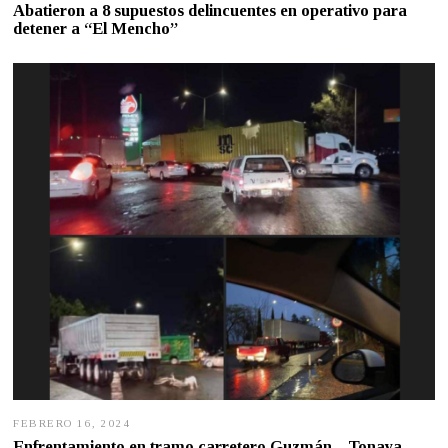
E
Abatieron a 8 supuestos delincuentes en operativo para
B
detener a “El Mencho”
R
E
R
O
2
3
,
2
0
2
6
FEBRERO 16, 2024
F
E
Enfrentamiento en tramo carretero Guzmán – Tonaya,