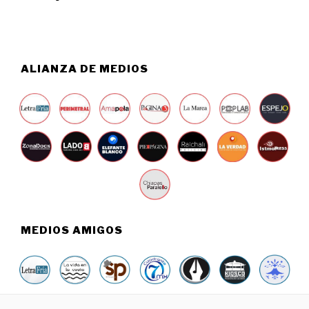
O
9
,
2
0
2
ALIANZA DE MEDIOS
4
MEDIOS AMIGOS