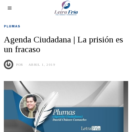
PLUMAS
Agenda Ciudadana | La prisión es
un fracaso
POR
ABRIL 1, 2019
M
A
Y
O
1
6
,
2
0
1
9