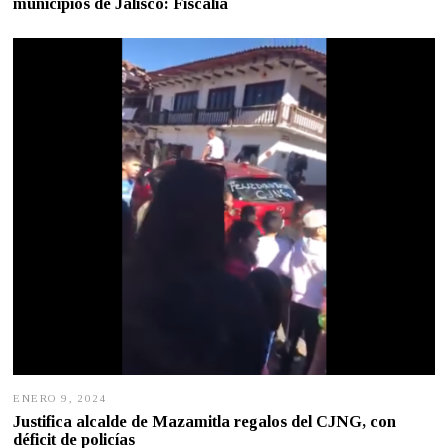
municipios de Jalisco: Fiscalía
R
E
R
O
1
4
,
2
0
2
4
ENERO 9, 2024
E
N
Justifica alcalde de Mazamitla regalos del CJNG, con
E
déficit de policías
R