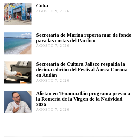
Cuba
AGOSTO 9, 2026
A
G
O
S
T
Secretaría de Marina reporta mar de fondo
O
para las costas del Pacífico
9
,
AGOSTO 7, 2026
A
2
G
0
O
2
S
Secretaría de Cultura Jalisco respalda la
6
T
décima edición del Festival Áurea Corona
O
en Autlán
7
,
AGOSTO 7, 2026
A
2
G
0
O
Alistan en Tenamaxtlán programa previo a
2
S
la Romería de la Virgen de la Natividad
6
T
2026
O
AGOSTO 7, 2026
A
7
G
,
O
2
S
0
T
2
O
6