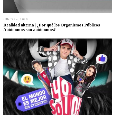
JUNIO 24, 2020
J
U
Realidad alterna | ¿Por qué los Organismos Públicos
N
Autónomos son autónomos?
I
O
2
4
,
2
0
2
0