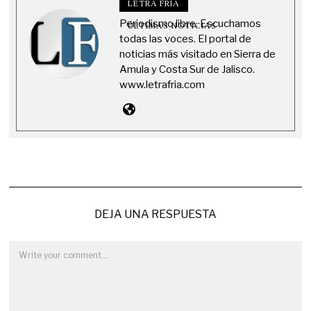
LETRA FRÍA
Periodismo libre. Escuchamos
ÚLTIMAS NOTICIAS
todas las voces. El portal de
noticias más visitado en Sierra de
Amula y Costa Sur de Jalisco.
www.letrafria.com
DEJA UNA RESPUESTA