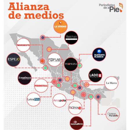
6
,
2
0
2
6