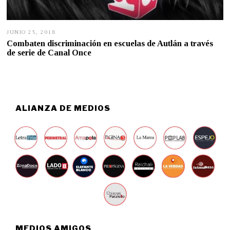
JUNIO 25, 2018
E
N
Combaten discriminación en escuelas de Autlán a través
E
de serie de Canal Once
R
O
1
6
,
2
0
ALIANZA DE MEDIOS
2
0
MEDIOS AMIGOS