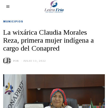
MUNICIPIOS
La wixárica Claudia Morales
Reza, primera mujer indígena a
cargo del Conapred
POR
JULIO 13, 2022
J
U
L
I
O
1
9
,
2
0
2
2