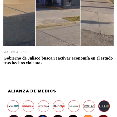
MARZO 4, 2026
M
A
Gobierno de Jalisco busca reactivar economía en el estado
R
tras hechos violentos
Z
O
4
,
2
0
2
ALIANZA DE MEDIOS
6