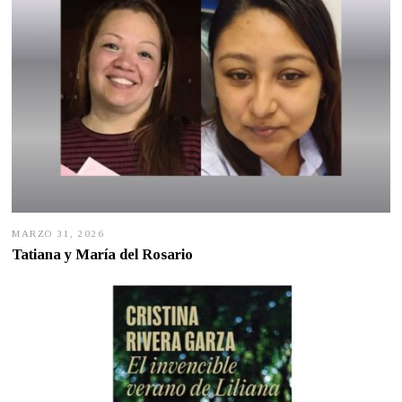
MARZO 31, 2026
M
A
Tatiana y María del Rosario
R
Z
O
3
0
,
2
0
2
6