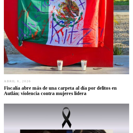
ABRIL 8, 2026
A
B
Fiscalía abre más de una carpeta al día por delitos en
R
Autlán; violencia contra mujeres lidera
I
L
7
,
2
0
2
6