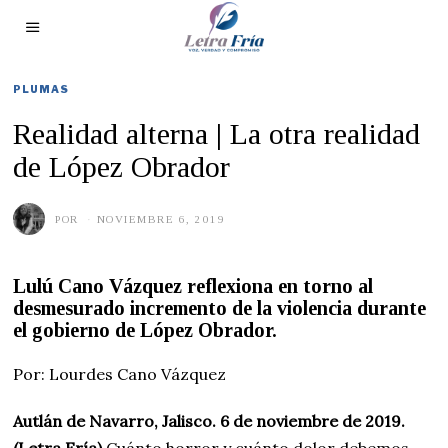
PLUMAS
Realidad alterna | La otra realidad
de López Obrador
POR
NOVIEMBRE 6, 2019
N
O
V
I
E
Lulú Cano Vázquez reflexiona en torno al
M
desmesurado incremento de la violencia durante
B
R
el gobierno de López Obrador.
E
6
,
Por: Lourdes Cano Vázquez
2
0
1
Autlán de Navarro, Jalisco. 6 de noviembre de 2019.
9