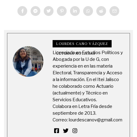
LOURDES CANO VÁZQUEZ
Licenciada en Estudios Políticos y
ÚLTIMAS NOTICIAS
Abogada por la U de G, con
experiencia en en las materia
Electoral, Transparencia y Acceso
a la información. En el Itei Jalisco
he colaborado como Actuario
(actualmente) y Técnico en
Servicios Educativos.
Colabora en Letra Fría desde
septiembre de 2013.
Correo:
lourdescanov@gmail.com